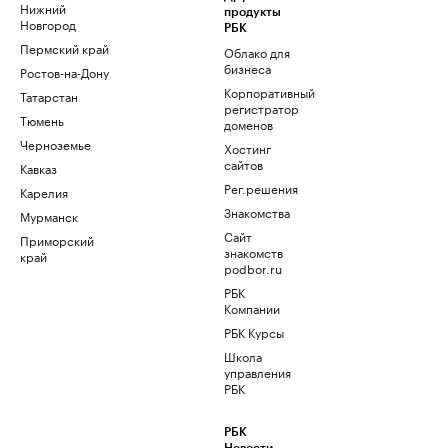
Нижний
продукты
Новгород
РБК
Пермский край
Облако для
бизнеса
Ростов-на-Дону
Корпоративный
Татарстан
регистратор
Тюмень
доменов
Черноземье
Хостинг
сайтов
Кавказ
Рег.решения
Карелия
Знакомства
Мурманск
Сайт
Приморский
знакомств
край
podbor.ru
РБК
Компании
РБК Курсы
Школа
управления
РБК
РБК