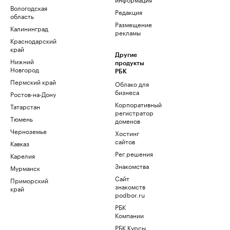
Вологодская
Редакция
область
Размещение
Калининград
рекламы
Краснодарский
край
Другие
Нижний
продукты
Новгород
РБК
Пермский край
Облако для
бизнеса
Ростов-на-Дону
Корпоративный
Татарстан
регистратор
Тюмень
доменов
Черноземье
Хостинг
сайтов
Кавказ
Рег.решения
Карелия
Знакомства
Мурманск
Сайт
Приморский
знакомств
край
podbor.ru
РБК
Компании
РБК Курсы