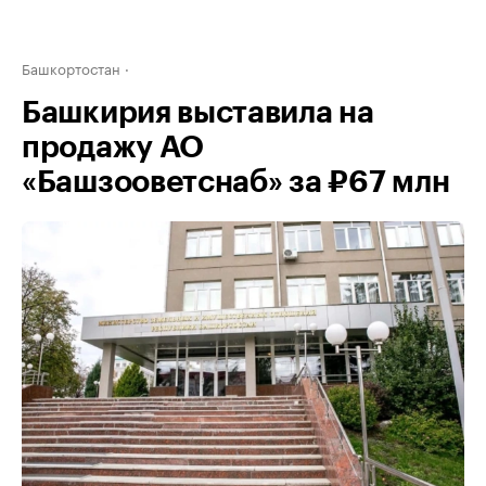
Башкортостан
Башкирия выставила на
продажу АО
«Башзооветснаб» за ₽67 млн