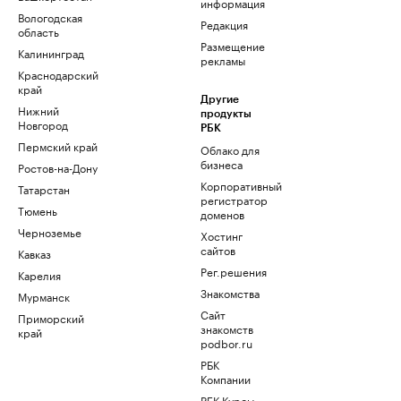
информация
Вологодская
Редакция
область
Размещение
Калининград
рекламы
Краснодарский
край
Другие
Нижний
продукты
Новгород
РБК
Пермский край
Облако для
бизнеса
Ростов-на-Дону
Корпоративный
Татарстан
регистратор
Тюмень
доменов
Черноземье
Хостинг
сайтов
Кавказ
Рег.решения
Карелия
Знакомства
Мурманск
Сайт
Приморский
знакомств
край
podbor.ru
РБК
Компании
РБК Курсы