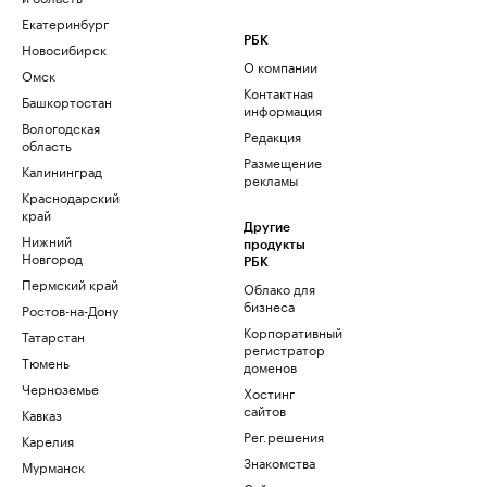
Екатеринбург
РБК
Новосибирск
О компании
Омск
Контактная
Башкортостан
информация
Вологодская
Редакция
область
Размещение
Калининград
рекламы
Краснодарский
край
Другие
Нижний
продукты
Новгород
РБК
Пермский край
Облако для
бизнеса
Ростов-на-Дону
Корпоративный
Татарстан
регистратор
Тюмень
доменов
Черноземье
Хостинг
сайтов
Кавказ
Рег.решения
Карелия
Знакомства
Мурманск