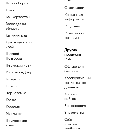
РБК
Новосибирск
О компании
Омск
Контактная
Башкортостан
информация
Вологодская
Редакция
область
Размещение
Калининград
рекламы
Краснодарский
край
Другие
Нижний
продукты
Новгород
РБК
Пермский край
Облако для
бизнеса
Ростов-на-Дону
Корпоративный
Татарстан
регистратор
Тюмень
доменов
Черноземье
Хостинг
сайтов
Кавказ
Рег.решения
Карелия
Знакомства
Мурманск
Сайт
Приморский
знакомств
край
podbor.ru