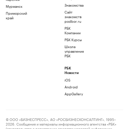
Знакомства
Мурманск
Сайт
Приморский
знакомств
край
podbor.ru
РБК
Компании
РБК Курсы
Школа
управления
РБК
РБК
Новости
iOS
Android
AppGallery
© ООО «БИЗНЕСПРЕСС», АО «РОСБИЗНЕСКОНСАЛТИНГ», 1995–
2026. Сообщения и материалы информационного агентства «РБК»
(свидетельство о регистрации средства массовой информации