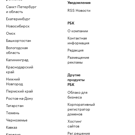
Уведомления
Санкт-Петербург
RSS Новости
и область
Екатеринбург
РБК
Новосибирск
О компании
Омск
Контактная
Башкортостан
информация
Вологодская
Редакция
область
Размещение
Калининград
рекламы
Краснодарский
край
Другие
Нижний
продукты
Новгород
РБК
Пермский край
Облако для
бизнеса
Ростов-на-Дону
Корпоративный
Татарстан
регистратор
Тюмень
доменов
Черноземье
Хостинг
сайтов
Кавказ
Рег.решения
Карелия