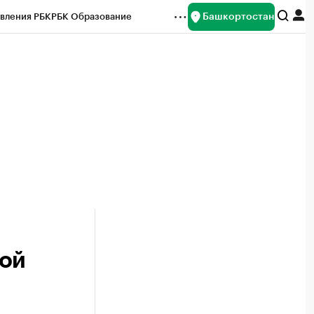
Башкортостан
вления РБК
РБК Образование
редитные рейтинги
Франшизы
Газета
ок наличной валюты
мой