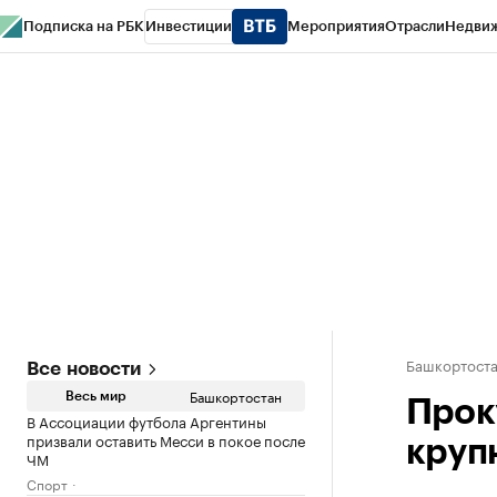
Подписка на РБК
Инвестиции
Мероприятия
Отрасли
Недви
РБК Курсы
РБК Life
Тренды
Визионеры
Национальные проекты
Горо
Спецпроекты СПб
Конференции СПб
Спецпроекты
Проверка конт
Башкортост
Все новости
Башкортостан
Весь мир
Прок
В Ассоциации футбола Аргентины
призвали оставить Месси в покое после
круп
ЧМ
Спорт