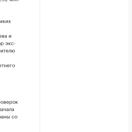
мких
ева и
ор экс-
тителю
етнего
роверок
начала
заны со