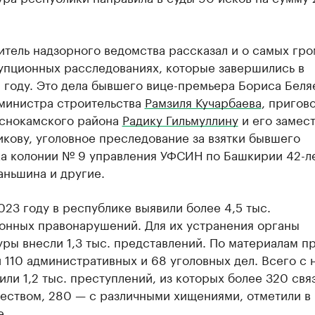
тель надзорного ведомства рассказал и о самых гро
упционных расследованиях, которые завершились в
 году. Это дела бывшего вице-премьера Бориса Беля
министра строительства
Рамзиля Кучарбаева
, пригов
аснокамского района
Радику Гильмуллину
и его замес
кову, уголовное преследование за взятки бывшего
ка колонии № 9 управления УФСИН по Башкирии 42-л
аньшина и другие.
023 году в республике выявили более 4,5 тыс.
онных правонарушений. Для их устранения органы
ры внесли 1,3 тыс. представлений. По материалам п
 110 административных и 68 уголовных дел. Всего с 
или 1,2 тыс. преступлений, из которых более 320 свя
чеством, 280 — с различными хищениями, отметили в
е.