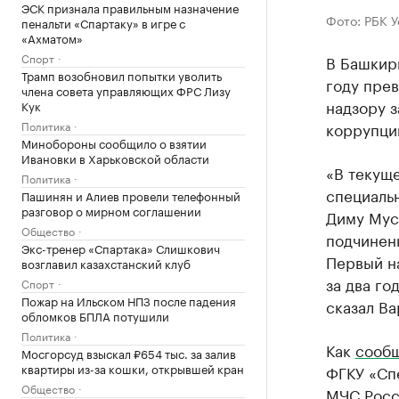
ЭСК признала правильным назначение
Фото: РБК 
пенальти «Спартаку» в игре с
«Ахматом»
Спорт
В Башкир
Трамп возобновил попытки уволить
году прев
члена совета управляющих ФРС Лизу
надзору з
Кук
Политика
коррупци
Минобороны сообщило о взятии
Ивановки в Харьковской области
«В текуще
Политика
специаль
Пашинян и Алиев провели телефонный
разговор о мирном соглашении
Диму Мусл
Общество
подчиненн
Экс-тренер «Спартака» Слишкович
Первый на
возглавил казахстанский клуб
за два го
Спорт
Пожар на Ильском НПЗ после падения
сказал Ва
обломков БПЛА потушили
Политика
Как
сооб
Мосгорсуд взыскал ₽654 тыс. за залив
квартиры из-за кошки, открывшей кран
ФГКУ «Сп
Общество
МЧС Росс