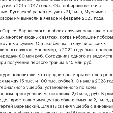
ругим в 2015–2017 годах. Оба собирали взятки с
ых. Луговской успел получить 31,1 млн, Муслимов — 
оворы им вынесли в январе и феврале 2023 года.
 Сергея Варнавского, в обоих случаях речь шла о так
ых многоэпизодных взятках, когда небольшие поборы
 крупные суммы. Однако бывают и случаи разовых
лионных взяток. Например, в 2022 году была пресеч
ередачи 80 млн руб. Сотрудника одного из ведомств
ри получении первого транша в 15 млн руб.
туре подсчитали, что средние размеры взяток в рес
я между 15 тыс. и 100 тыс. рублей. С начала 2023 го
териального ущерба, установленного по всем
нным преступлениям, составила 2,6 млрд руб. В ра
 дел арестовано имущество обвиняемых на 2,1 млрд р
Сергей Варнавский. Для взыскания ущерба с виновны
ра республики направила в суды 90 исков на сумму 