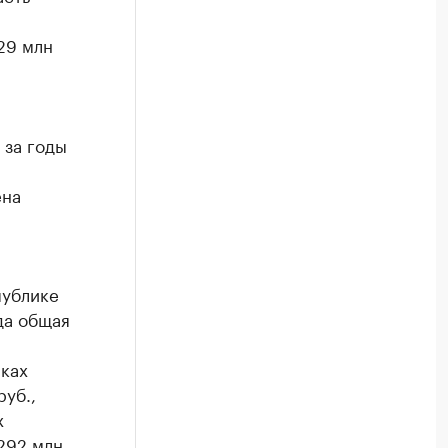
29 млн
 за годы
ена
публике
да общая
мках
уб.,
х
292 млн