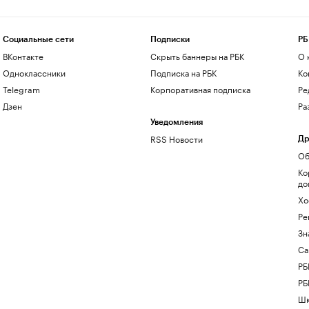
Социальные сети
Подписки
РБ
ВКонтакте
Скрыть баннеры на РБК
О 
Одноклассники
Подписка на РБК
Ко
Telegram
Корпоративная подписка
Ре
Дзен
Ра
Уведомления
RSS Новости
Др
Об
Ко
до
Хо
Ре
Зн
Са
РБ
РБ
Шк