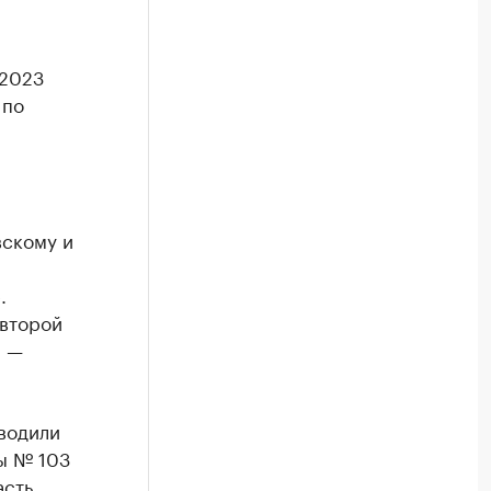
 2023
 по
вскому и
.
 второй
, —
водили
ы № 103
асть