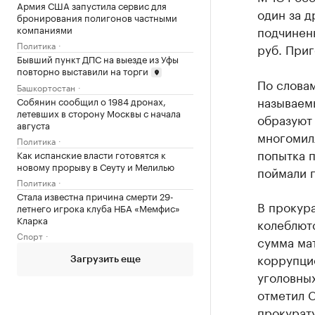
Армия США запустила сервис для
один за д
бронирования полигонов частными
компаниями
подчиненн
Политика
руб. Приг
Бывший пункт ДПС на выезде из Уфы
повторно выставили на торги
По словам
Башкортостан
называем
Собянин сообщил о 1984 дронах,
летевших в сторону Москвы с начала
образуют
августа
многомил
Политика
попытка п
Как испанские власти готовятся к
новому прорыву в Сеуту и Мелилью
поймали п
Политика
Стала известна причина смерти 29-
В прокура
летнего игрока клуба НБА «Мемфис»
Кларка
колеблютс
Спорт
сумма ма
коррупцио
Загрузить еще
уголовных
отметил 
прокурату