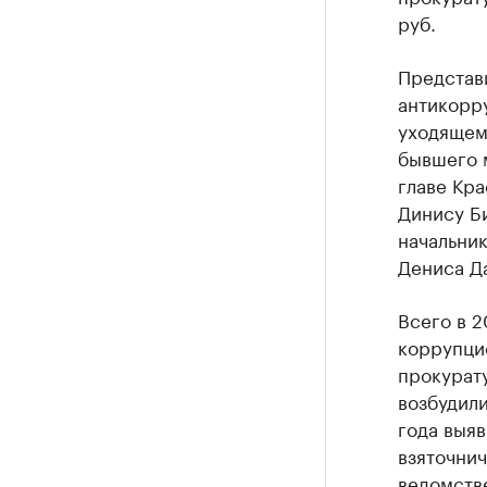
руб.
Представи
антикорр
уходящем
бывшего 
главе Кр
Динису Би
начальни
Дениса Д
Всего в 2
коррупци
прокурату
возбудили
года выяв
взяточни
ведомств