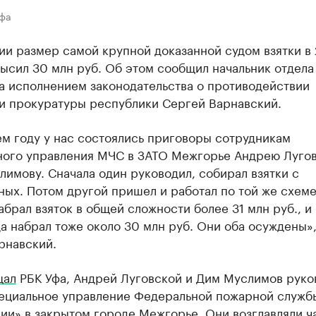
Уфа
ии размер самой крупной доказанной судом взятки в
ысил 30 млн руб. Об этом сообщил начальник отдела
а исполнением законодательства о противодействии
и прокуратуры республики Сергей Варнавский.
м году у нас состоялись приговоры сотрудникам
ного управления МЧС в ЗАТО Межгорье Андрею Луго
имову. Сначала один руководил, собирал взятки с
ых. Потом другой пришел и работал по той же схеме
брал взяток в общей сложности более 31 млн руб., и
да набрал тоже около 30 млн руб. Они оба осуждены»
рнавский.
щал
РБК Уфа, Андрей Луговской и Дим Муслимов руко
ециальное управление Федеральной пожарной служб
ии» в закрытом городе Межгорье. Они
возглавляли
ч