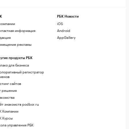
К
РБК Новости
компании
iOS
нтактная информация
Android
дакция
AppGallery
змещение рекламы
угие продукты РБК
лако для бизнеса
рпоративный регистратор
менов
стинг сайтов
г.решения
акомства
йт знакомств podbor.ru
К Компании
К Курсы
ола управления РБК