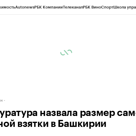
жимость
Autonews
РБК Компании
Телеканал
РБК Вино
Спорт
Школа упра
д
Стиль
Крипто
РБК Бизнес-среда
Дискуссионный клуб
Исследования
К
рагентов
Политика
Экономика
Бизнес
Технологии и медиа
Финансы
Рын
ан
уратура назвала размер са
ной взятки в Башкирии