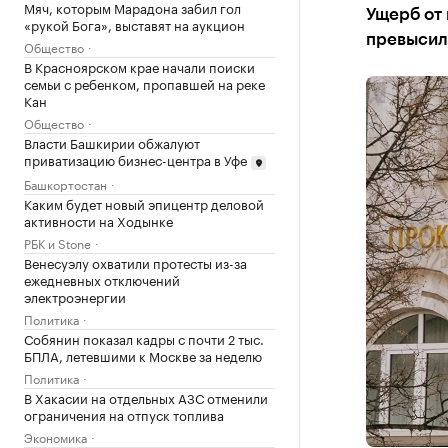
Мяч, которым Марадона забил гол
Ущерб от 
«рукой Бога», выставят на аукцион
превысил 
Общество
В Красноярском крае начали поиски
семьи с ребенком, пропавшей на реке
Кан
Общество
Власти Башкирии обжалуют
приватизацию бизнес-центра в Уфе
Башкортостан
Каким будет новый эпицентр деловой
активности на Ходынке
РБК и Stone
Венесуэлу охватили протесты из-за
ежедневных отключений
электроэнергии
Политика
Собянин показал кадры с почти 2 тыс.
БПЛА, летевшими к Москве за неделю
Политика
В Хакасии на отдельных АЗС отменили
ограничения на отпуск топлива
Экономика