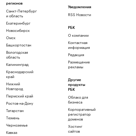
регионов
Уведомления
Санкт-Петербург
RSS Новости
и область
Екатеринбург
РБК
Новосибирск
О компании
Омск
Контактная
Башкортостан
информация
Вологодская
Редакция
область
Размещение
Калининград
рекламы
Краснодарский
край
Другие
Нижний
продукты
Новгород
РБК
Пермский край
Облако для
бизнеса
Ростов-на-Дону
Корпоративный
Татарстан
регистратор
Тюмень
доменов
Черноземье
Хостинг
сайтов
Кавказ