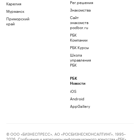
Рег.решения
Карелия
Знакомства
Мурманск
Сайт
Приморский
знакомств
край
podbor.ru
РБК
Компании
РБК Курсы
Школа
управления
РБК
РБК
Новости
iOS
Android
AppGallery
© ООО «БИЗНЕСПРЕСС», АО «РОСБИЗНЕСКОНСАЛТИНГ», 1995–
2026. Сообщения и материалы информационного агентства «РБК»