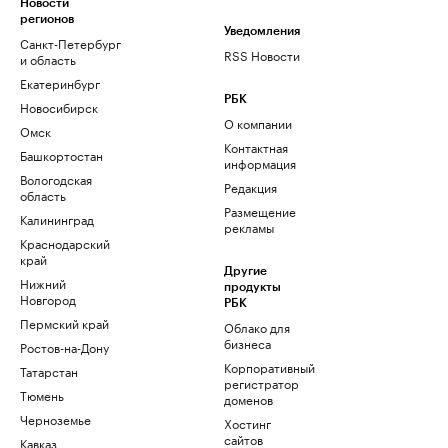
Новости
регионов
Уведомления
Санкт-Петербург
RSS Новости
и область
Екатеринбург
РБК
Новосибирск
О компании
Омск
Контактная
Башкортостан
информация
Вологодская
Редакция
область
Размещение
Калининград
рекламы
Краснодарский
край
Другие
Нижний
продукты
Новгород
РБК
Пермский край
Облако для
бизнеса
Ростов-на-Дону
Корпоративный
Татарстан
регистратор
Тюмень
доменов
Черноземье
Хостинг
сайтов
Кавказ