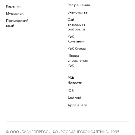
Рег.решения
Карелия
Знакомства
Мурманск
Сайт
Приморский
знакомств
край
podbor.ru
РБК
Компании
РБК Курсы
Школа
управления
РБК
РБК
Новости
iOS
Android
AppGallery
© ООО «БИЗНЕСПРЕСС», АО «РОСБИЗНЕСКОНСАЛТИНГ», 1995–