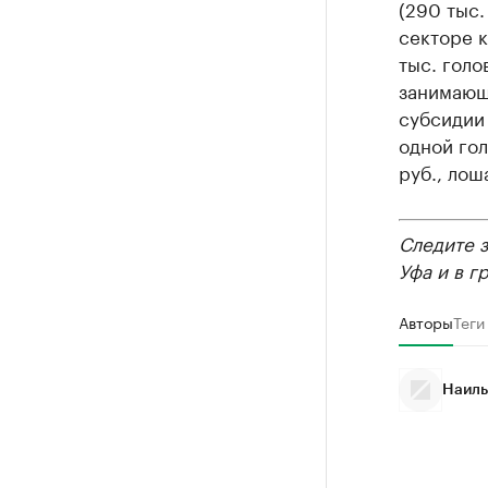
(290 тыс.
секторе к
тыс. голо
занимающ
субсидии
одной го
руб., лош
Следите 
Уфа и в г
Авторы
Теги
Наиль