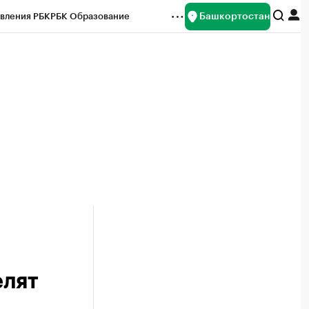
Башкортостан
вления РБК
РБК Образование
редитные рейтинги
Франшизы
Газета
ок наличной валюты
елят