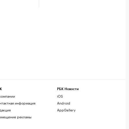
К
РБК Новости
компании
iOS
нтактная информация
Android
дакция
AppGallery
змещение рекламы