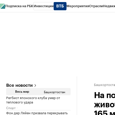
Подписка на РБК
Инвестиции
Мероприятия
Отрасли
Недви
РБК Курсы
РБК Life
Тренды
Визионеры
Национальные проекты
Горо
Спецпроекты СПб
Конференции СПб
Спецпроекты
Проверка конт
Башкортост
Все новости
Башкортостан
Весь мир
На п
Регбист японского клуба умер от
теплового удара
живо
Спорт
Фон дер Ляйен призвала перекрывать
165 