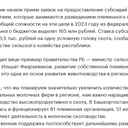
ии начали прием заявок на предоставление субсидий
тиям, которые занимаются разведением племенного 
общей сложности на эти цели в 2023 году из федерал
ного бюджетов выделят 165 млн рублей. Ставка субс
3,5 тыс. рублей на одну условную голову скота, сооб
тве сельского хозяйства республики.
щил вице-премьер правительства РБ — министр сельс
а Ильшат Фазрахманов, развитие собственной племен
это одна из основ развития животноводства в регион
, что мы планируем значительно увеличить количеств
альных молочных ферм в регионе, нам важно наращив
водство высокопродуктивного скота. В Башкортостан
сь и функционирует 81 племенная организация, 51 из
яет деятельность в молочном скотоводстве.
твенная поддержка поспособствует дальнейшему раз