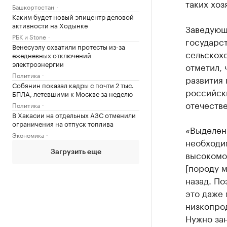
таких хоз
Башкортостан
Каким будет новый эпицентр деловой
активности на Ходынке
Заведующ
РБК и Stone
государст
Венесуэлу охватили протесты из-за
сельскохо
ежедневных отключений
электроэнергии
отметил, 
Политика
развития 
Собянин показал кадры с почти 2 тыс.
российски
БПЛА, летевшими к Москве за неделю
отечестве
Политика
В Хакасии на отдельных АЗС отменили
ограничения на отпуск топлива
«Выделени
Экономика
необходим
высокомо
Загрузить еще
[породу м
назад. По
это даже
низкопрод
Нужно за