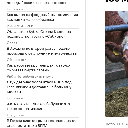
доходы России «со всех сторон»
Политика
Как выход на фондовый рынок изменил
компании малого бизнеса
РБК и МСП Банк
Обладатель Кубка Стэнли Кузнецов
подписал контракт с «Сибирью»
Спорт
В Абхазии во второй раз за неделю
произошло отключение электричества
Общество
Как работает крупнейшая товарно-
сырьевая биржа страны
РБК и Петербургская Биржа
Двух девочек после атаки БПЛА под
Геленджиком доставили в больницу
Москвы
Политика
Жить как итальянская бабушка: что
такое нонна-максинг
Общество
В Геленджике закрыли все пляжи из-за
Фото: РБК 
опасности атаки БПЛА