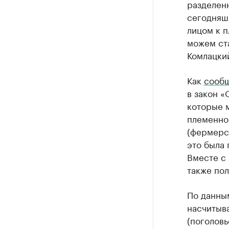
разделенн
сегодняшн
лицом к п
можем ст
Комлацки
Как
сооб
в закон 
которые м
племенног
(фермерс
это была
Вместе с
также пол
По данны
насчитыв
(поголовь