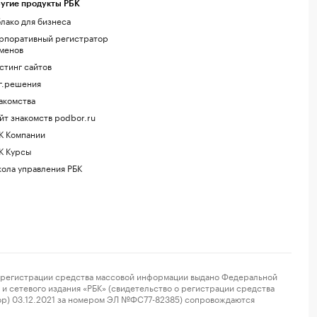
угие продукты РБК
лако для бизнеса
рпоративный регистратор
менов
стинг сайтов
г.решения
акомства
йт знакомств podbor.ru
К Компании
К Курсы
ола управления РБК
регистрации средства массовой информации выдано Федеральной
и сетевого издания «РБК» (свидетельство о регистрации средства
ор) 03.12.2021 за номером ЭЛ №ФС77-82385) сопровождаются