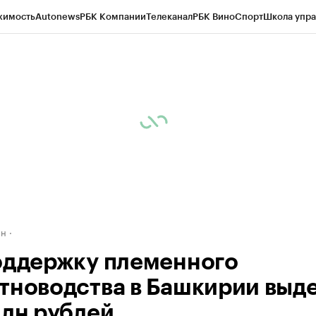
жимость
Autonews
РБК Компании
Телеканал
РБК Вино
Спорт
Школа упра
д
Стиль
Крипто
РБК Бизнес-среда
Дискуссионный клуб
Исследования
К
рагентов
Политика
Экономика
Бизнес
Технологии и медиа
Финансы
Рын
ан
оддержку племенного
тноводства в Башкирии выд
млн рублей