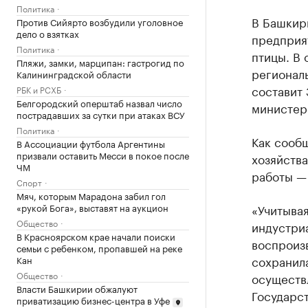
Политика
В Башкир
Против Сийярто возбудили уголовное
дело о взятках
предприя
Политика
птицы. В 
Пляжи, замки, марципан: гастрогид по
региональ
Калининградской области
составит 
РБК и РСХБ
Белгородский оперштаб назвал число
министерс
пострадавших за сутки при атаках ВСУ
Политика
Как сооб
В Ассоциации футбола Аргентины
призвали оставить Месси в покое после
хозяйств
ЧМ
работы — 
Спорт
Мяч, которым Марадона забил гол
«рукой Бога», выставят на аукцион
«Учитывая
Общество
индустри
В Красноярском крае начали поиски
воспроиз
семьи с ребенком, пропавшей на реке
сохранила
Кан
Общество
осуществл
Власти Башкирии обжалуют
Государс
приватизацию бизнес-центра в Уфе