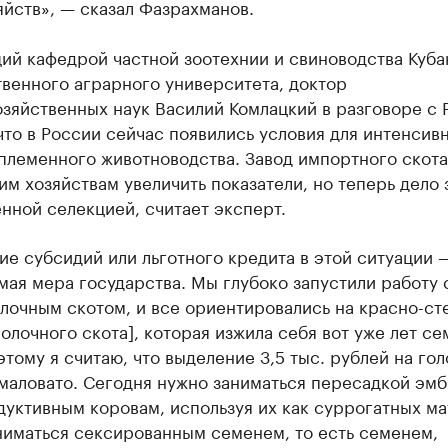
яйств», — сказал Фазрахманов.
ий кафедрой частной зоотехнии и свиноводства Куба
венного аграрного университета, доктор
зяйственных наук Василий Комлацкий в разговоре с 
что в России сейчас появились условия для интенсив
племенного животноводства. Завод импортного скота
м хозяйствам увеличить показатели, но теперь дело 
нной селекцией, считает эксперт.
е субсидий или льготного кредита в этой ситуации 
ая мера государства. Мы глубоко запустили работу 
лочным скотом, и все ориентировались на красно-ст
олочного скота], которая изжила себя вот уже лет се
этому я считаю, что выделение 3,5 тыс. рублей на го
 маловато. Сегодня нужно заниматься пересадкой эм
уктивным коровам, используя их как суррогатных ма
ниматься сексированным семенем, то есть семенем,