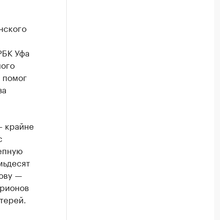
нского
РБК Уфа
ного
 помог
за
— крайне
с
епную
мьдесят
лову —
брионов
терей.