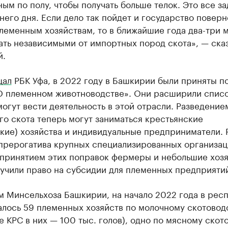
ым по полу, чтобы получать больше телок. Это все за
его дня. Если дело так пойдет и государство поверн
леменным хозяйствам, то в ближайшие года два-три 
ать независимыми от импортных пород скота», — ска
й.
щал
РБК Уфа, в 2022 году в Башкирии были приняты п
«О племенном животноводстве». Они расширили списо
огут вести деятельность в этой отрасли. Разведение
о скота теперь могут заниматься крестьянские
кие) хозяйства и индивидуальные предприниматели. 
 прерогатива крупных специализированных организац
 принятием этих поправок фермеры и небольшие хозя
учили право на субсидии для племенных предприяти
м Минсельхоза Башкирии, на начало 2022 года в рес
алось 59 племенных хозяйств по молочному скотовод
е КРС в них — 100 тыс. голов), одно по мясному скот