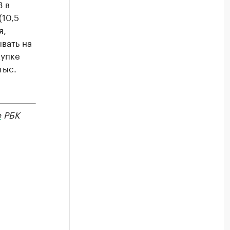
3 в
(10,5
я,
вать на
купке
тыс.
е
РБК