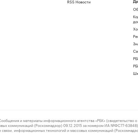
RSS Новости
Др
Об
Ко
до
Хо
Ре
Зн
Са
РБ
РБ
Шк
ения и материалы информационного агентства «РБК» (свидетельство о 
овых коммуникаций (Роскомнадзор) 09.12.2015 за номером ИА №ФС77-63848) 
 связи, информационных технологий и массовых коммуникаций (Роскомнадз