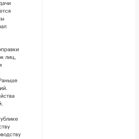
дачи
ется
мы
зал
оправки
к лиц,
м
Раньше
ий.
йства
й.
публике
ству
оводству