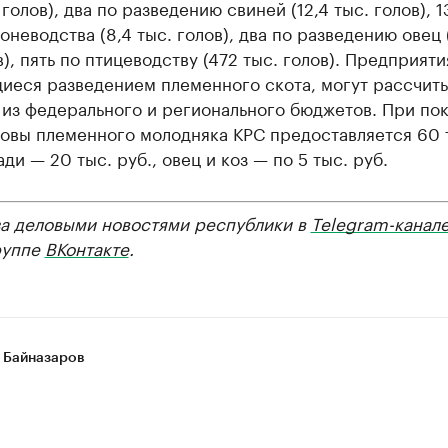
 голов), два по разведению свиней (12,4 тыс. голов), 1
оневодства (8,4 тыс. голов), два по разведению овец 
в), пять по птицеводству (472 тыс. голов). Предприяти
иеся разведением племенного скота, могут рассчиты
 из федерального и регионального бюджетов. При по
ловы племенного молодняка КРС предоставляется 60 
ади — 20 тыс. руб., овец и коз — по 5 тыс. руб.
за деловыми новостями республики в
Telegram-канал
руппе
ВКонтакте
.
 Байназаров