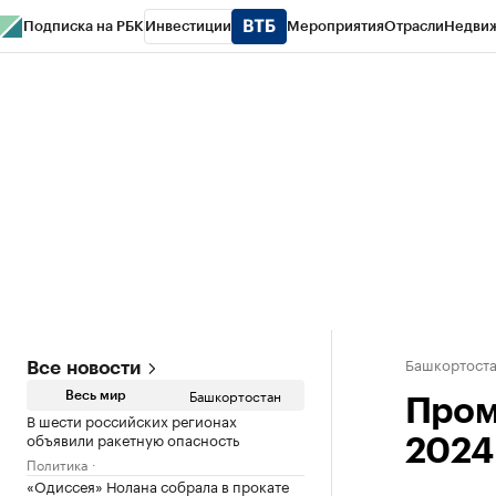
Подписка на РБК
Инвестиции
Мероприятия
Отрасли
Недви
РБК Курсы
РБК Life
Тренды
Визионеры
Национальные проекты
Горо
Спецпроекты СПб
Конференции СПб
Спецпроекты
Проверка конт
Башкортост
Все новости
Башкортостан
Весь мир
Пром
В шести российских регионах
объявили ракетную опасность
2024
Политика
«Одиссея» Нолана собрала в прокате