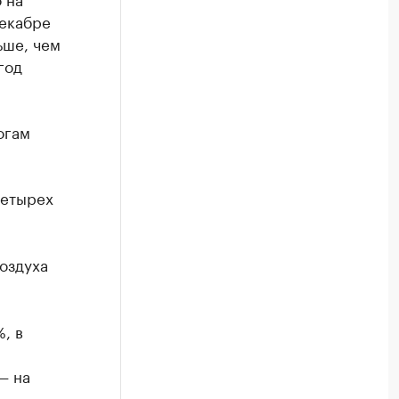
декабре
ьше, чем
год
огам
четырех
оздуха
, в
— на