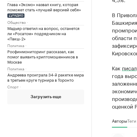
Глава «Эксмо» назвал книгу, которая
поможет стать «лучшей версией себя»
В Приволж
РАДИО
Башкирия 
Общество
Мадьяр ответил на вопрос, останется
промпроиз
ли «Росатом» подрядчиком на
области п
«Пакш-2»
зафиксиро
Политика
Росфинмониторинг рассказал, как
Кировской
помог выявить криптомошенников в
Москве
Как
писал
Политика
Андреева проиграла 34-й ракетке мира
года выр
в третьем круге турнира в Торонто
заложенны
Спорт
экономич
производс
Загрузить еще
оценкой Р
Авторы
Теги