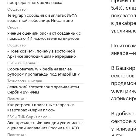
пострадали четыре человека
5,4%, сле
Общество
показател
Telegraph сообщил о выплатах УЕФА
вероятной любовнице Инфантино
в декабре
Спорт
увеличило
Ученые оценили риски от созданных с
помощью ИИ искусственных вирусов
По итогам
Общество
«Ноев ковчег»: почему в восточной
января—н
Арктике эволюция шла непрерывно
РБК и УК Первая
В Башкири
Сооснователь Wikipedia назвал ее
рупором пропаганды под эгидой ЦРУ
секторов
Технологии и медиа
продемон
Зеленский встретился с президентом
электриче
Сербии Вучичем
зафиксиро
Политика
Как устроены приватные террасы в
квартирах «Серии плюс»
В добыче 
РБК и ПИК Серия плюс
секторе в
Экс-президент Финляндии усомнился в
утилизаци
сценарии нападения России на НАТО
Политика
4,5%.