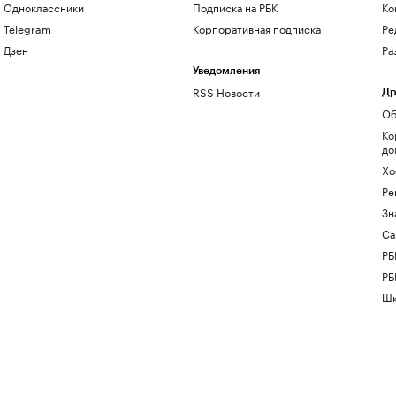
Одноклассники
Подписка на РБК
Ко
Telegram
Корпоративная подписка
Ре
Дзен
Ра
Уведомления
RSS Новости
Др
Об
Ко
до
Хо
Ре
Зн
Са
РБ
РБ
Шк