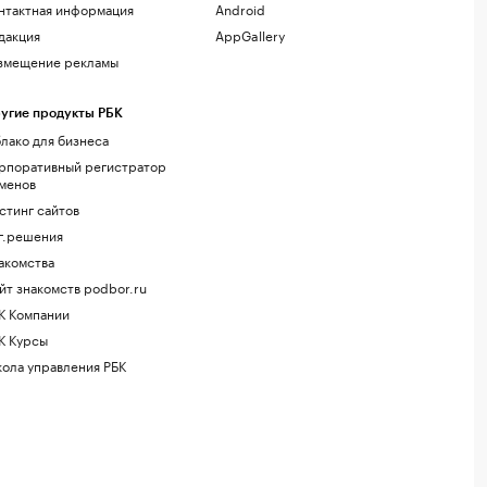
нтактная информация
Android
дакция
AppGallery
змещение рекламы
угие продукты РБК
лако для бизнеса
рпоративный регистратор
менов
стинг сайтов
г.решения
акомства
йт знакомств podbor.ru
К Компании
К Курсы
ола управления РБК