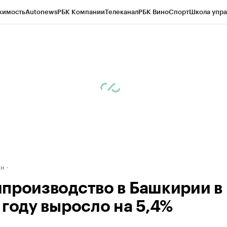
жимость
Autonews
РБК Компании
Телеканал
РБК Вино
Спорт
Школа упра
д
Стиль
Крипто
РБК Бизнес-среда
Дискуссионный клуб
Исследования
К
рагентов
Политика
Экономика
Бизнес
Технологии и медиа
Финансы
Рын
ан
производство в Башкирии в
 году выросло на 5,4%