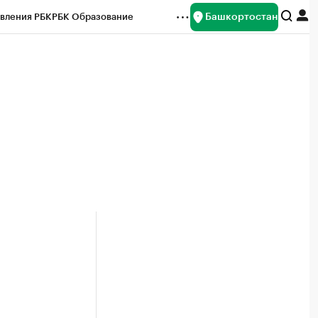
Башкортостан
вления РБК
РБК Образование
редитные рейтинги
Франшизы
Газета
ок наличной валюты