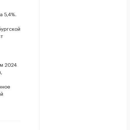
а 5,4%.
бургской
ст
ам 2024
,
нное
ой