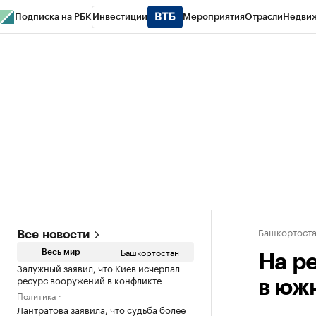
Подписка на РБК
Инвестиции
Мероприятия
Отрасли
Недви
РБК Курсы
РБК Life
Тренды
Визионеры
Национальные проекты
Горо
Спецпроекты СПб
Конференции СПб
Спецпроекты
Проверка конт
Башкортост
Все новости
Башкортостан
Весь мир
На р
Залужный заявил, что Киев исчерпал
ресурс вооружений в конфликте
в юж
Политика
Лантратова заявила, что судьба более