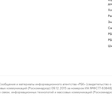
до
Хо
Ре
Зн
Са
РБ
РБ
Шк
ения и материалы информационного агентства «РБК» (свидетельство о 
овых коммуникаций (Роскомнадзор) 09.12.2015 за номером ИА №ФС77-63848) 
 связи, информационных технологий и массовых коммуникаций (Роскомнадз