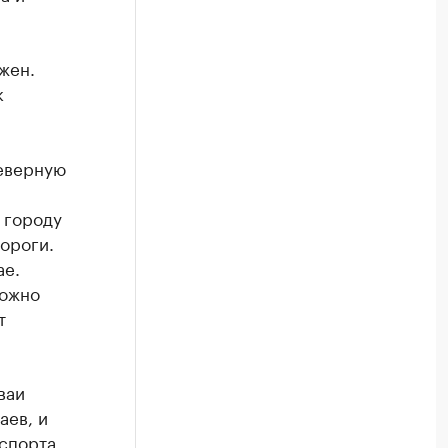
жен.
к
еверную
 городу
ороги.
ае.
можно
т
ваи
аев, и
нспорта