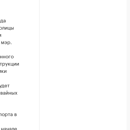
ода
толицы
м
 мэр.
нного
струкции
ики
удет
мвайных
порта в
 начале