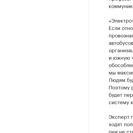
коммуник
«Электрот
Если отно
провозная
автобусов
организа
и южную ч
обособле
мы максим
Людям буд
Поэтому р
будет пер
систему к
Эксперт п
ходят пол
они не ст