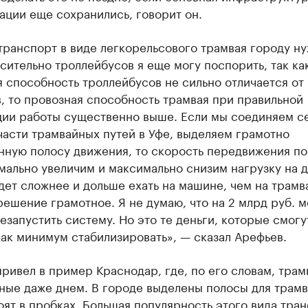
ации еще сохранились, говорит он.
ранспорт в виде легкорельсового трамвая городу ну
сительно троллейбусов я еще могу поспорить, так ка
 способность троллейбусов не сильно отличается от
, то провозная способность трамвая при правильной
ции работы существенно выше. Если мы соединяем с
асти трамвайных путей в Уфе, выделяем грамотно
нную полосу движения, то скорость передвижения по
ально увеличим и максимально снизим нагрузку на д
ет сложнее и дольше ехать на машине, чем на трамв
ешение грамотное. Я не думаю, что на 2 млрд руб. 
езапустить систему. Но это те деньги, которые смогу
ак минимум стабилизировать», — сказал Арефьев.
ривел в пример Краснодар, где, по его словам, трам
ные даже днем. В городе выделены полосы для трамв
оят в пробках. Большая популярность этого вида тра