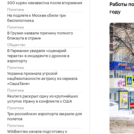
300 курян неизвестна после вторжения
Работы по
Политика
году
На подлете к Москве сбили три
беспилотника
Политика
В Грузии назвали причину полного
блэкаута в стране
Общество
В Германии увидели «сценарий
теракта» в инциденте с дроном в
аэропорту
Политика
Украина признала угрозой
нацбезопасности актрису из сериала
«СашаТаня»
Политика
Reuters раскрыл одну из крупнейших
уступок Ирану в конфликте с США
Политика
Три российских аэропорта закрыли для
полетов
Политика
Wildberries начала подготовку к