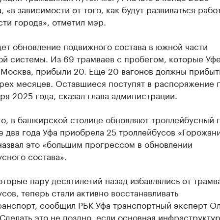
, «в зависимости от того, как будут развиваться рабо
ти города», отметил мэр.
дет обновление подвижного состава в южной части
ой системы. Из 69 трамваев с пробегом, которые Уф
Москва, прибыли 20. Еще 20 вагонов должны прибыт
трех месяцев. Оставшиеся поступят в распоряжение 
ря 2025 года, сказал глава администрации.
о, в башкирской столице обновляют троллейбусный п
 два года Уфа приобрела 25 троллейбусов «Горожани
назвал это «большим прогрессом в обновлении
сного состава».
оторые пару десятилетий назад избавлялись от трамв
сов, теперь стали активно восстанавливать
ранспорт, сообщил РБК Уфа транспортный эксперт О
Сделать это не поздно, если основная инфраструктур