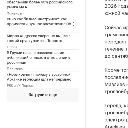
обеспечили более 40% российского
2026 года
рынка M&A
южной час
Финансы
Вино как бизнес-инструмент: как
произвести нужное впечатление (18+)
Сейчас и
трамвайн
Мирра Андреева уверенно вышла в
третий круг турнира в Торонто
передает 
Спорт
течение 
В Грузии начали расследование
до сентяб
публикаций о плохом отношении к
россиянам
Политика
Кроме тог
«Ноев ковчег»: почему в восточной
последние
Арктике эволюция шла непрерывно
Мавлиев 
РБК и УК Первая
троллейбу
Загрузить еще
Города, к
троллейбу
электрот
Арефьев. 