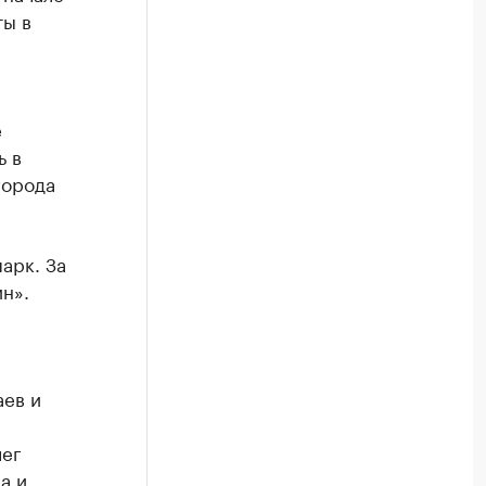
ты в
е
ь в
города
арк. За
н».
аев и
лег
а и