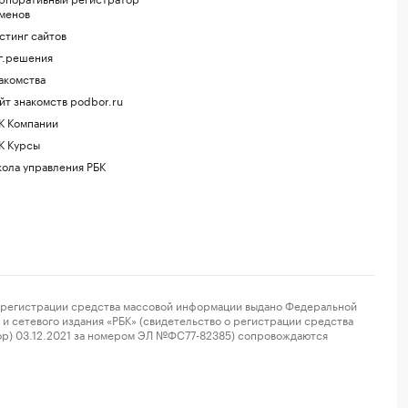
менов
стинг сайтов
г.решения
акомства
йт знакомств podbor.ru
К Компании
К Курсы
ола управления РБК
регистрации средства массовой информации выдано Федеральной
и сетевого издания «РБК» (свидетельство о регистрации средства
ор) 03.12.2021 за номером ЭЛ №ФС77-82385) сопровождаются