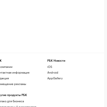
К
РБК Новости
компании
iOS
нтактная информация
Android
дакция
AppGallery
змещение рекламы
угие продукты РБК
лако для бизнеса
рпоративный регистратор