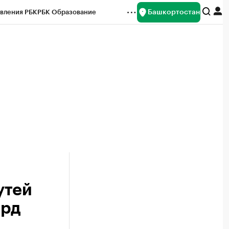
Башкортостан
вления РБК
РБК Образование
редитные рейтинги
Франшизы
Газета
ок наличной валюты
утей
лрд