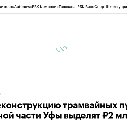
жимость
Autonews
РБК Компании
Телеканал
РБК Вино
Спорт
Школа упра
д
Стиль
Крипто
РБК Бизнес-среда
Дискуссионный клуб
Исследования
К
рагентов
Политика
Экономика
Бизнес
Технологии и медиа
Финансы
Рын
ан
еконструкцию трамвайных п
ной части Уфы выделят ₽2 м