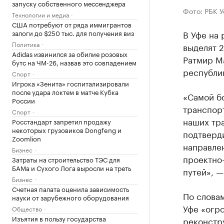
запуску собственного мессенджера
Фото: РБК 
Технологии и медиа
США потребуют от ряда иммигрантов
залоги до $250 тыс. для получения виз
В Уфе на 
Политика
выделят 
Adidas извинился за обилие розовых
Ратмир М
бутс на ЧМ-26, назвав это совпадением
республик
Спорт
Игрока «Зенита» госпитализировали
после удара локтем в матче Кубка
«Самой б
России
транспорт
Спорт
наших тра
Росстандарт запретил продажу
некоторых грузовиков Dongfeng и
подтверди
Zoomlion
направлен
Бизнес
проектно
Затраты на строительство ТЭС для
БАМа и Сухого Лога выросли на треть
путей», —
Бизнес
Счетная палата оценила зависимость
По словам
науки от зарубежного оборудования
Уфе «огр
Общество
Изъятия в пользу государства
реконстру