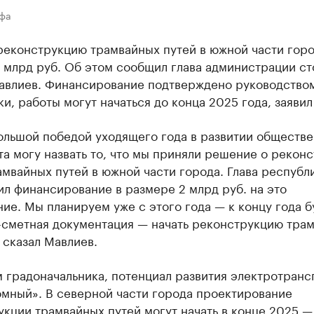
Уфа
реконструкцию трамвайных путей в южной части гор
2 млрд руб. Об этом сообщил глава администрации с
авлиев. Финансирование подтверждено руководство
и, работы могут начаться до конца 2025 года, заявил
ольшой победой уходящего года в развитии обществе
а могу назвать то, что мы приняли решение о рекон
мвайных путей в южной части города. Глава республ
л финансирование в размере 2 млрд руб. на это
ие. Мы планируем уже с этого года — к концу года б
-сметная документация — начать реконструкцию тра
 сказал Мавлиев.
 градоначальника, потенциал развития электротранс
омный». В северной части города проектирование
кции трамвайных путей могут начать в конце 2025 —