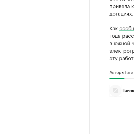
привела к
дотациях.
Как
сооб
года расс
в южной ч
электрот
эту работ
Авторы
Теги
Наиль