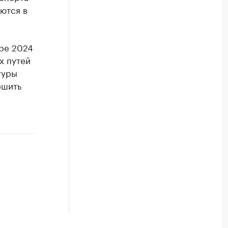
ются в
бре 2024
х путей
туры
ршить