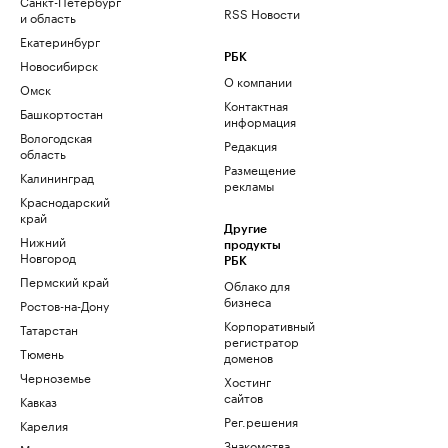
Санкт-Петербург
RSS Новости
и область
Екатеринбург
РБК
Новосибирск
О компании
Омск
Контактная
Башкортостан
информация
Вологодская
Редакция
область
Размещение
Калининград
рекламы
Краснодарский
край
Другие
Нижний
продукты
Новгород
РБК
Пермский край
Облако для
бизнеса
Ростов-на-Дону
Корпоративный
Татарстан
регистратор
Тюмень
доменов
Черноземье
Хостинг
сайтов
Кавказ
Рег.решения
Карелия
Знакомства