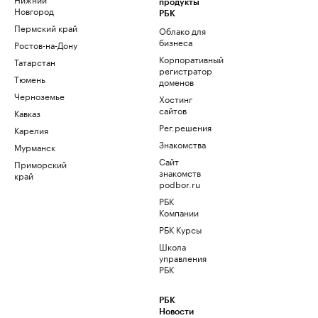
продукты
Новгород
РБК
Пермский край
Облако для
бизнеса
Ростов-на-Дону
Корпоративный
Татарстан
регистратор
Тюмень
доменов
Черноземье
Хостинг
сайтов
Кавказ
Рег.решения
Карелия
Знакомства
Мурманск
Сайт
Приморский
знакомств
край
podbor.ru
РБК
Компании
РБК Курсы
Школа
управления
РБК
РБК
Новости