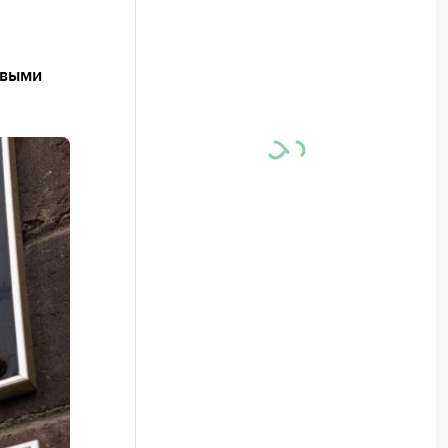
овыми