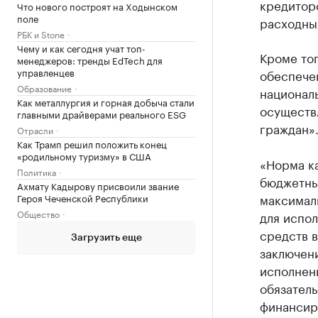
кредитор
Что нового построят на Ходынском
поле
расходных
РБК и Stone
Чему и как сегодня учат топ-
Кроме тог
менеджеров: тренды EdTech для
управленцев
обеспече
Образование
национал
Как металлургия и горная добыча стали
осуществ
главными драйверами реального ESG
граждан»
Отрасли
Как Трамп решил положить конец
«родильному туризму» в США
«Норма к
Политика
бюджетны
Ахмату Кадырову присвоили звание
максимал
Героя Чеченской Республики
Общество
для испо
средств 
Загрузить еще
заключени
исполнен
обязатель
финансир