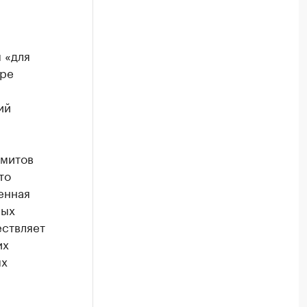
 «для
ере
ий
имитов
то
енная
ных
ествляет
их
ых