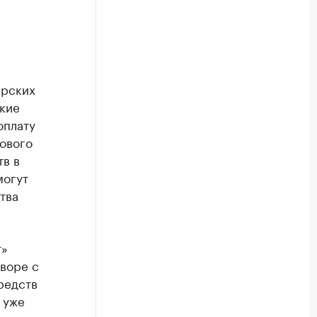
ярских
ские
оплату
ового
тв в
могут
тва
т»
воре с
редств
 уже