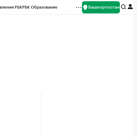
Башкортостан
вления РБК
РБК Образование
редитные рейтинги
Франшизы
Газета
ок наличной валюты