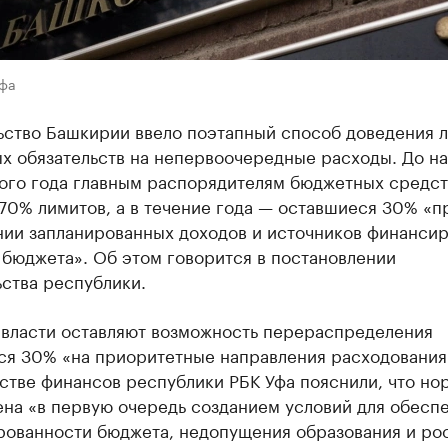
Уфа
ьство Башкирии ввело поэтапный способ доведения 
х обязательств на непервоочередные расходы. До на
ого года главным распорядителям бюджетных средст
70% лимитов, а в течение года — оставшиеся 30% «п
нии запланированных доходов и источников финанси
 бюджета». Об этом говорится в постановлении
ства республики.
 власти оставляют возможность перераспределения
ся 30% «на приоритетные направления расходования
стве финансов республики РБК Уфа пояснили, что но
ена «в первую очередь созданием условий для обесп
рованности бюджета, недопущения образования и ро