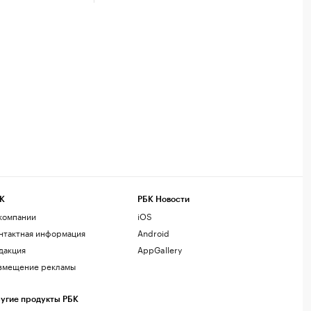
К
РБК Новости
компании
iOS
нтактная информация
Android
дакция
AppGallery
змещение рекламы
угие продукты РБК