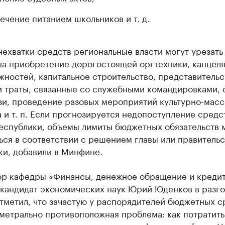
ечение питанием школьников и т. д.
нехватки средств региональные власти могут урезать
на приобретение дорогостоящей оргтехники, канцел
ностей, капитальное строительство, представитель
и траты, связанные со служебными командировками, 
зи, проведение разовых мероприятий культурно-масс
 и т. п. Если прогнозируется недопоступление средс
еспублики, объемы лимиты бюджетных обязательств 
ся в соответствии с решением главы или правительс
ки, добавили в Минфине.
р кафедры «Финансы, денежное обращение и креди
 кандидат экономических наук Юрий Юденков в разго
тметил, что зачастую у распорядителей бюджетных с
метрально противоположная проблема: как потратить