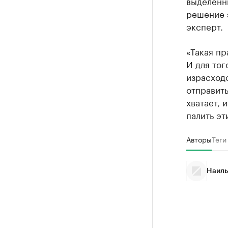
выделенны
решение 
эксперт.
«Такая пр
И для тог
израсходо
отправить
хватает, 
палить э
Авторы
Теги
Наиль