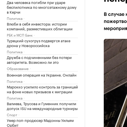
Два человека погибли при ударе
беспилотника по многоэтажному дому
в Керчи
В случае 
Политика
пожертво
Влюби в себя инвестора: истории
компаний, разместивших облигации
мероприя
РБК и МСП Банк
Турецкий сухогруз подвергся атаке
дрона у Новороссийска
Политика
Дружба с подчиненными без потери
авторитета. Возможно ли это
Образование
Военная операция на Украине. Онлайн
Политика
Марокко усилило контроль за границей
на фоне новых призывов к миграции
Политика
Валиева, Трусова и Гуменник получили
допуск ISU на международные турниры
Спорт
Умер поп-продюсер Мадонны Уильям
Орбит