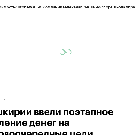
жимость
Autonews
РБК Компании
Телеканал
РБК Вино
Спорт
Школа упра
д
Стиль
Крипто
РБК Бизнес-среда
Дискуссионный клуб
Исследования
К
рагентов
Политика
Экономика
Бизнес
Технологии и медиа
Финансы
Рын
ан
шкирии ввели поэтапное
ление денег на
рвоочередные цели