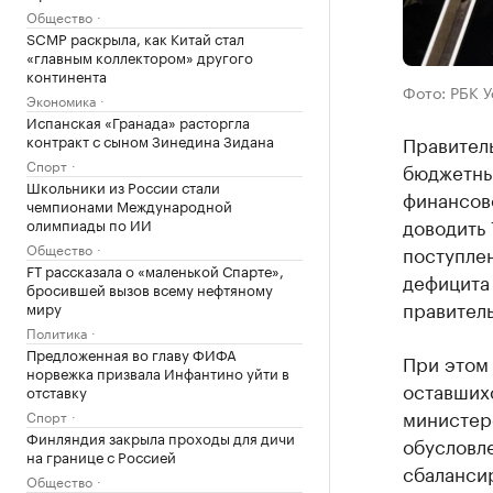
Общество
SCMP раскрыла, как Китай стал
«главным коллектором» другого
континента
Фото: РБК 
Экономика
Испанская «Гранада» расторгла
контракт с сыном Зинедина Зидана
Правител
Спорт
бюджетны
Школьники из России стали
финансов
чемпионами Международной
доводить 
олимпиады по ИИ
Общество
поступле
FT рассказала о «маленькой Спарте»,
дефицита
бросившей вызов всему нефтяному
правитель
миру
Политика
Предложенная во главу ФИФА
При этом
норвежка призвала Инфантино уйти в
оставших
отставку
министер
Спорт
Финляндия закрыла проходы для дичи
обусловл
на границе с Россией
сбаланси
Общество