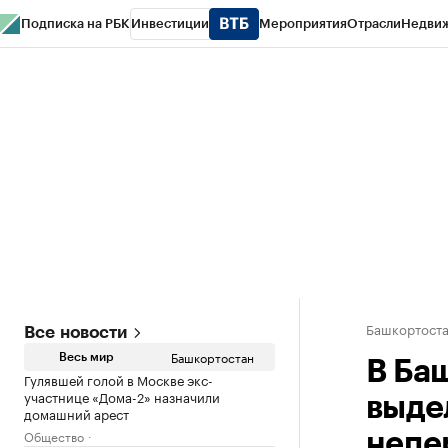
Подписка на РБК
Инвестиции
Мероприятия
Отрасли
Недви
РБК Курсы
РБК Life
Тренды
Визионеры
Национальные проекты
Горо
Спецпроекты СПб
Конференции СПб
Спецпроекты
Проверка конт
Башкортост
Все новости
Башкортостан
Весь мир
В Ба
Гулявшей голой в Москве экс-
участнице «Дома-2» назначили
выде
домашний арест
Общество
непе