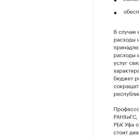
обесп
В случае 
расходы 
принадлеж
расходы 
услуг свя
характера
бюджет р
сокращать
республи
Профессо
РАНХиГС,
РБК Уфа о
стоит диа