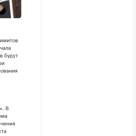
лимитов
чала
в будут
ри
рования
». В
рма
ечения
ста