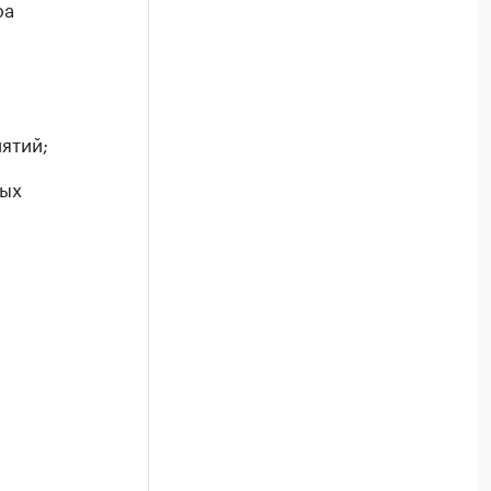
ра
ятий;
ных