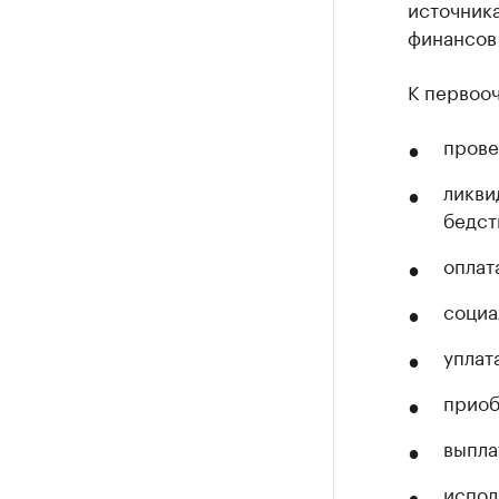
источника
финансов
К первоо
прове
ликви
бедст
оплат
социа
уплат
приоб
выпла
испол