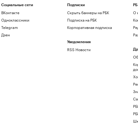
Социальные сети
Подписки
РБ
ВКонтакте
Скрыть баннеры на РБК
О 
Одноклассники
Подписка на РБК
Ко
Telegram
Корпоративная подписка
Ре
Дзен
Ра
Уведомления
RSS Новости
Др
Об
Ко
до
Хо
Ре
Зн
Са
РБ
РБ
Шк