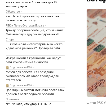
апокалипсиса» в Аргентине для IT-
миллиардеров
Общество
Как Петербургская биржа влияет на
бизнес и экономику
РБК и Петербургская Биржа
Тренер сборной сообщил, кто заменит
Мельникову и других лидеров на ЧЕ
Спорт
✍🏻 Сколько вам стоит привычка искать
идеальное решение? Проверьте себя
Из крайности в крайности: как ведут
себя конфликтные личности
Подписка на РБК
Мозги для робота. Как создание
физического ИИ стало трендом для
стартапов
Подписка на РБК
Два мирных жителя погибли после атак
дронов в Белгородской области
Политика
Фото: РБК 
NYT узнала, что удары США не