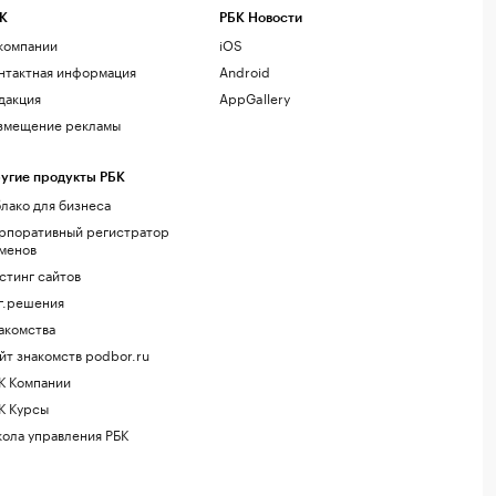
К
РБК Новости
компании
iOS
нтактная информация
Android
дакция
AppGallery
змещение рекламы
угие продукты РБК
лако для бизнеса
рпоративный регистратор
менов
стинг сайтов
г.решения
акомства
йт знакомств podbor.ru
К Компании
К Курсы
ола управления РБК