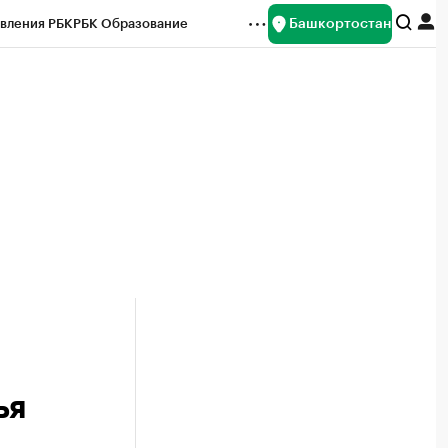
Башкортостан
вления РБК
РБК Образование
редитные рейтинги
Франшизы
Газета
ок наличной валюты
ья