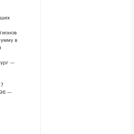
бших
гионов
сумму в
я
бург —
17
 96 —