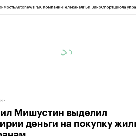
жимость
Autonews
РБК Компании
Телеканал
РБК Вино
Спорт
Школа упра
д
Стиль
Крипто
РБК Бизнес-среда
Дискуссионный клуб
Исследования
К
рагентов
Политика
Экономика
Бизнес
Технологии и медиа
Финансы
Рын
ан
ил Мишустин выделил
ирии деньги на покупку жил
ранам