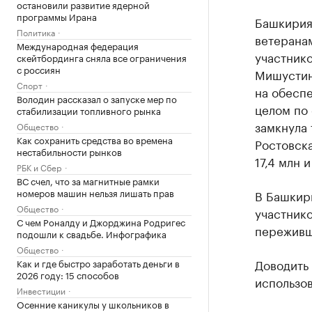
остановили развитие ядерной
программы Ирана
Башкирия 
Политика
ветерана
Международная федерация
участник
скейтбординга сняла все ограничения
с россиян
Мишустин
Спорт
на обеспе
Володин рассказал о запуске мер по
целом по 
стабилизации топливного рынка
замкнула 
Общество
Как сохранить средства во времена
Ростовска
нестабильности рынков
17,4 млн 
РБК и Сбер
ВС счел, что за магнитные рамки
номеров машин нельзя лишать прав
В Башкир
Общество
участник
С чем Роналду и Джорджина Родригес
переживш
подошли к свадьбе. Инфографика
Общество
Доводить 
Как и где быстро заработать деньги в
2026 году: 15 способов
использо
Инвестиции
Осенние каникулы у школьников в