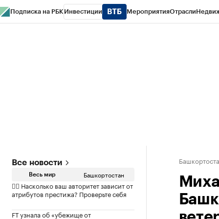
Подписка на РБК
Инвестиции
Мероприятия
Отрасли
Недви
РБК Курсы
РБК Life
Тренды
Визионеры
Национальные проекты
Горо
Спецпроекты СПб
Конференции СПб
Спецпроекты
Проверка конт
Башкортост
Все новости
Башкортостан
Весь мир
Миха
✍🏻 Насколько ваш авторитет зависит от
атрибутов престижа? Проверьте себя
Башк
FT узнала об «убежище от
вете