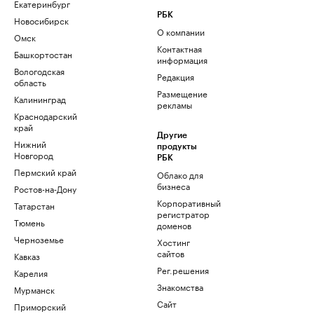
Екатеринбург
РБК
Новосибирск
О компании
Омск
Контактная
Башкортостан
информация
Вологодская
Редакция
область
Размещение
Калининград
рекламы
Краснодарский
край
Другие
Нижний
продукты
Новгород
РБК
Пермский край
Облако для
бизнеса
Ростов-на-Дону
Корпоративный
Татарстан
регистратор
Тюмень
доменов
Черноземье
Хостинг
сайтов
Кавказ
Рег.решения
Карелия
Знакомства
Мурманск
Сайт
Приморский