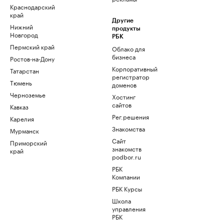
Краснодарский
край
Другие
Нижний
продукты
Новгород
РБК
Пермский край
Облако для
бизнеса
Ростов-на-Дону
Корпоративный
Татарстан
регистратор
Тюмень
доменов
Черноземье
Хостинг
сайтов
Кавказ
Рег.решения
Карелия
Знакомства
Мурманск
Сайт
Приморский
знакомств
край
podbor.ru
РБК
Компании
РБК Курсы
Школа
управления
РБК