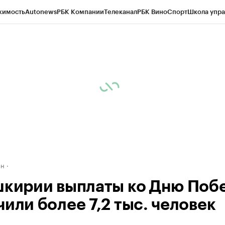
жимость
Autonews
РБК Компании
Телеканал
РБК Вино
Спорт
Школа упра
д
Стиль
Крипто
РБК Бизнес-среда
Дискуссионный клуб
Исследования
К
рагентов
Политика
Экономика
Бизнес
Технологии и медиа
Финансы
Рын
ан
шкирии выплаты ко Дню Поб
чили более 7,2 тыс. человек