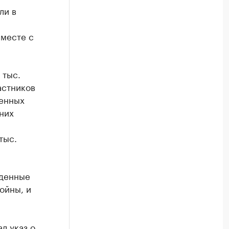
ли в
вместе с
 тыс.
астников
денных
них
тыс.
жденные
ойны, и
ал
указ о