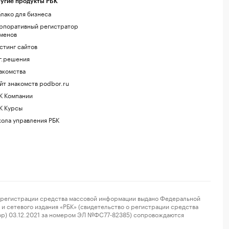
угие продукты РБК
лако для бизнеса
рпоративный регистратор
менов
стинг сайтов
г.решения
акомства
йт знакомств podbor.ru
К Компании
К Курсы
ола управления РБК
регистрации средства массовой информации выдано Федеральной
и сетевого издания «РБК» (свидетельство о регистрации средства
ор) 03.12.2021 за номером ЭЛ №ФС77-82385) сопровождаются