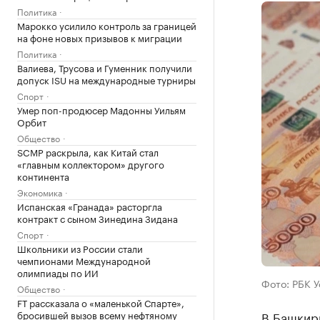
Политика
Марокко усилило контроль за границей
на фоне новых призывов к миграции
Политика
Валиева, Трусова и Гуменник получили
допуск ISU на международные турниры
Спорт
Умер поп-продюсер Мадонны Уильям
Орбит
Общество
SCMP раскрыла, как Китай стал
«главным коллектором» другого
континента
Экономика
Испанская «Гранада» расторгла
контракт с сыном Зинедина Зидана
Спорт
Школьники из России стали
чемпионами Международной
олимпиады по ИИ
Фото: РБК 
Общество
FT рассказала о «маленькой Спарте»,
бросившей вызов всему нефтяному
В Башкир