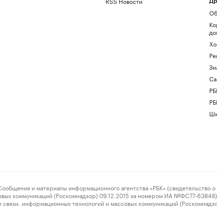
RSS Новости
Др
Об
Ко
до
Хо
Ре
Зн
Са
РБ
РБ
Шк
ения и материалы информационного агентства «РБК» (свидетельство о 
овых коммуникаций (Роскомнадзор) 09.12.2015 за номером ИА №ФС77-63848) 
 связи, информационных технологий и массовых коммуникаций (Роскомнадз