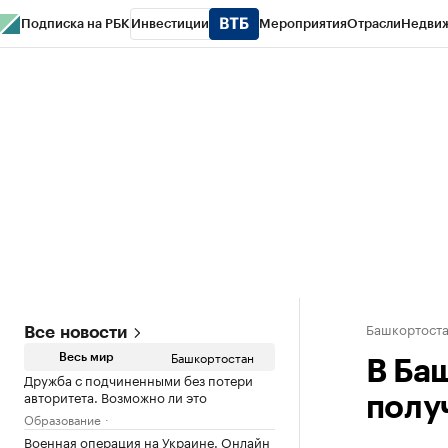
Подписка на РБК
Инвестиции
Мероприятия
Отрасли
Недви
РБК Курсы
РБК Life
Тренды
Визионеры
Национальные проекты
Горо
Спецпроекты СПб
Конференции СПб
Спецпроекты
Проверка конт
Башкортост
Все новости
Башкортостан
Весь мир
В Ба
Дружба с подчиненными без потери
авторитета. Возможно ли это
полу
Образование
Военная операция на Украине. Онлайн