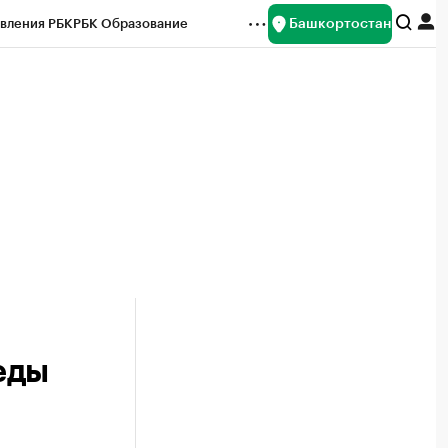
Башкортостан
вления РБК
РБК Образование
редитные рейтинги
Франшизы
Газета
ок наличной валюты
еды