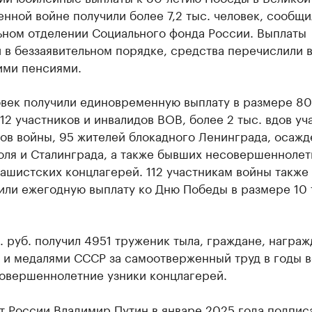
нной войне получили более 7,2 тыс. человек, сообщи
ьном отделении Социального фонда России. Выплаты
 в беззаявительном порядке, средства перечислили 
ими пенсиями.
овек получили единовременную выплату в размере 80
112 участников и инвалидов ВОВ, более 2 тыс. вдов уч
дов войны, 95 жителей блокадного Ленинграда, осаж
оля и Сталинграда, а также бывших несовершеннолет
ашистских концлагерей. 112 участникам войны также
или ежегодную выплату ко Дню Победы в размере 10 
. руб. получил 4951 труженик тыла, граждане, награ
 и медалями СССР за самоотверженный труд в годы в
овершеннолетние узники концлагерей.
т России Владимир Путин в январе 2025 года
подпис