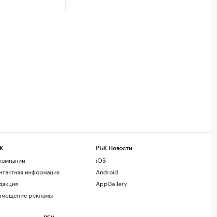
К
РБК Новости
компании
iOS
нтактная информация
Android
дакция
AppGallery
змещение рекламы