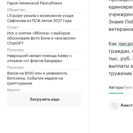
Героя Чеченской Республики
единовре
Общество
учрежден
L'Equipe узнала о возможном уходе
Сафонова из ПСЖ летом 2027 года
Знамя Поб
Спорт
ветеранов
Иск о снятии «Яблока» с выборов
обосновали фото Бони и «вокзалом»
Как
писал
ChatGPT
Политика
граждан, 
Навроцкий связал помощь Киеву с
тыс. руб.
отказом «от флагов Бандеры»
выплаты 
Политика
труженик 
Взлом на $100 млн и уязвимость
биткоина. События недели на
крипторынке
Авторы
Теги
Крипто
Загрузить еще
Анаст