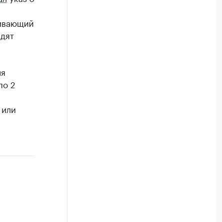
ливающий
адят
ля
по 2
 или