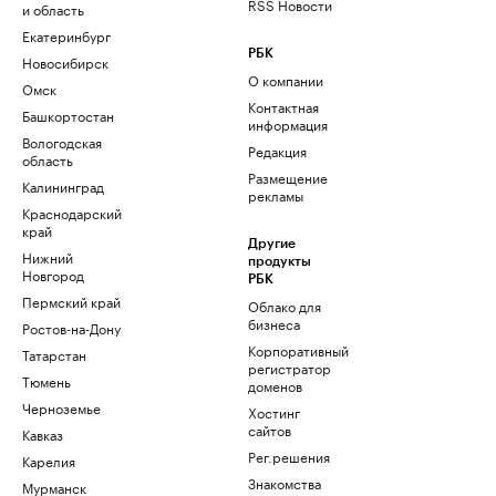
RSS Новости
и область
Екатеринбург
РБК
Новосибирск
О компании
Омск
Контактная
Башкортостан
информация
Вологодская
Редакция
область
Размещение
Калининград
рекламы
Краснодарский
край
Другие
Нижний
продукты
Новгород
РБК
Пермский край
Облако для
бизнеса
Ростов-на-Дону
Корпоративный
Татарстан
регистратор
Тюмень
доменов
Черноземье
Хостинг
сайтов
Кавказ
Рег.решения
Карелия
Знакомства
Мурманск