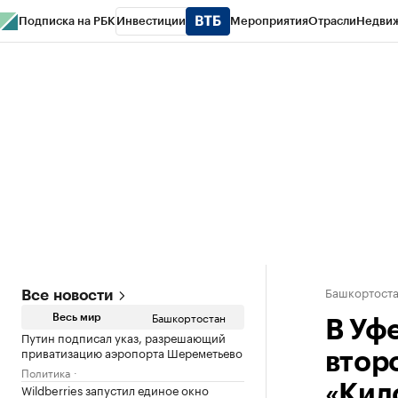
Подписка на РБК
Инвестиции
Мероприятия
Отрасли
Недви
РБК Курсы
РБК Life
Тренды
Визионеры
Национальные проекты
Горо
Спецпроекты СПб
Конференции СПб
Спецпроекты
Проверка конт
Башкортост
Все новости
Башкортостан
Весь мир
В Уф
Путин подписал указ, разрешающий
приватизацию аэропорта Шереметьево
втор
Политика
Wildberries запустил единое окно
«Кил