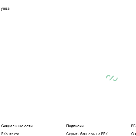
луева
Социальные сети
Подписки
РБ
ВКонтакте
Скрыть баннеры на РБК
О 