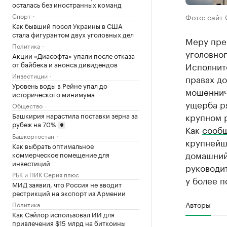
осталась без иностранных команд
Спорт
Фото: сайт 
Как бывший посол Украины в США
стала фигурантом двух уголовных дел
Меру пре
Политика
уголовно
Акции «Диасофта» упали после отказа
от байбека и анонса дивидендов
Исполнит
Инвестиции
правах до
Уровень воды в Рейне упал до
мошеннич
исторического минимума
ущерба ря
Общество
Башкирия нарастила поставки зерна за
крупном 
рубеж на 70%
Как
сооб
Башкортостан
крупнейш
Как выбрать оптимальное
домашний 
коммерческое помещение для
инвестиций
руководи
РБК и ПИК Серия плюс
у более п
МИД заявил, что Россия не вводит
рестрикций на экспорт из Армении
Авторы
Политика
Как Сэйлор использовал ИИ для
привлечения $15 млрд на биткоины