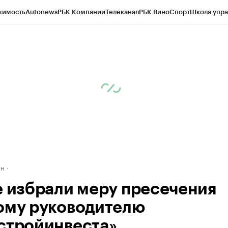
жимость
Autonews
РБК Компании
Телеканал
РБК Вино
Спорт
Школа упра
д
Стиль
Крипто
РБК Бизнес-среда
Дискуссионный клуб
Исследования
К
рагентов
Политика
Экономика
Бизнес
Технологии и медиа
Финансы
Рын
ан
е избрали меру пресечения
ому руководителю
стройинвеста»