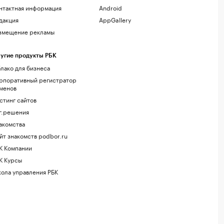
нтактная информация
Android
дакция
AppGallery
змещение рекламы
угие продукты РБК
лако для бизнеса
рпоративный регистратор
менов
стинг сайтов
г.решения
акомства
йт знакомств podbor.ru
К Компании
К Курсы
ола управления РБК