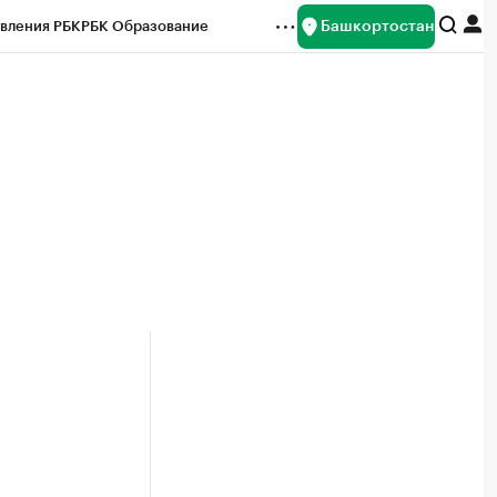
Башкортостан
вления РБК
РБК Образование
редитные рейтинги
Франшизы
Газета
ок наличной валюты