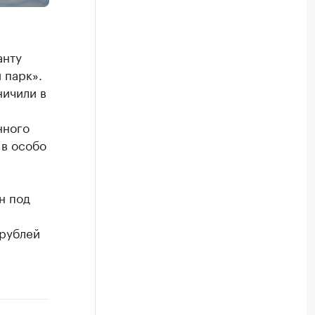
анту
 парк».
ничили в
нного
 в особо
н под
рублей