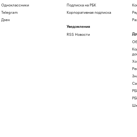
Одноклассники
Подписка на РБК
Ко
Telegram
Корпоративная подписка
Ре
Дзен
Ра
Уведомления
RSS Новости
Др
Об
Ко
до
Хо
Ре
Зн
Са
РБ
РБ
Шк