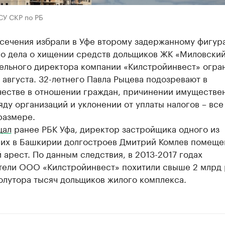
СУ СКР по РБ
сечения избрали в Уфе второму задержанному фигур
го дела о хищении средств дольщиков ЖК «Миловский
ельного директора компании «Килстройинвест» огра
 августа. 32-летнего Павла Рыцева подозревают в
естве в отношении граждан, причинении имуществе
ду организаций и уклонении от уплаты налогов – все
размере.
щал
ранее РБК Уфа, директор застройщика одного из
их в Башкирии долгостроев Дмитрий Комлев помеще
арест. По данным следствия, в 2013-2017 годах
тели ООО «Килстройинвест» похитили свыше 2 млрд 
олутора тысяч дольщиков жилого комплекса.