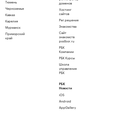
Тюмень
доменов
Черноземье
Хостинг
сайтов
Кавказ
Рег.решения
Карелия
Знакомства
Мурманск
Сайт
Приморский
знакомств
край
podbor.ru
РБК
Компании
РБК Курсы
Школа
управления
РБК
РБК
Новости
iOS
Android
AppGallery