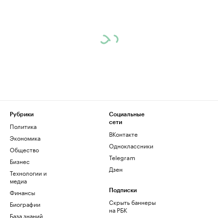
Рубрики
Социальные
сети
Политика
ВКонтакте
Экономика
Одноклассники
Общество
Telegram
Бизнес
Дзен
Технологии и
медиа
Финансы
Подписки
Скрыть баннеры
Биографии
на РБК
База знаний