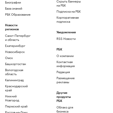
Скрыть баннеры
Биографии
на РБК
База знаний
Подписка на РБК
РБК Образование
Корпоративная
подписка
Новости
регионов
Уведомления
Санкт-Петербург
RSS Новости
и область
Екатеринбург
РБК
Новосибирск
О компании
Омск
Контактная
Башкортостан
информация
Вологодская
Редакция
область
Размещение
Калининград
рекламы
Краснодарский
край
Другие
Нижний
продукты
Новгород
РБК
Пермский край
Облако для
бизнеса
Ростов-на-Дону