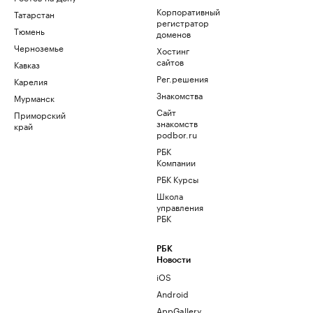
Корпоративный
Татарстан
регистратор
Тюмень
доменов
Черноземье
Хостинг
сайтов
Кавказ
Рег.решения
Карелия
Знакомства
Мурманск
Сайт
Приморский
знакомств
край
podbor.ru
РБК
Компании
РБК Курсы
Школа
управления
РБК
РБК
Новости
iOS
Android
AppGallery