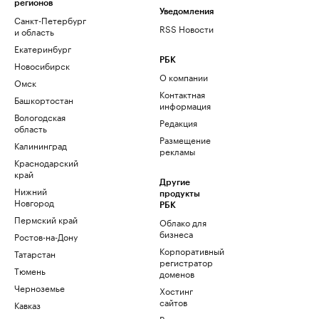
регионов
Уведомления
Санкт-Петербург
RSS Новости
и область
Екатеринбург
РБК
Новосибирск
О компании
Омск
Контактная
Башкортостан
информация
Вологодская
Редакция
область
Размещение
Калининград
рекламы
Краснодарский
край
Другие
Нижний
продукты
Новгород
РБК
Пермский край
Облако для
бизнеса
Ростов-на-Дону
Корпоративный
Татарстан
регистратор
Тюмень
доменов
Черноземье
Хостинг
сайтов
Кавказ
Рег.решения