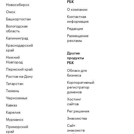
РБК
Новосибирск
О компании
Омск
Контактная
Башкортостан
информация
Вологодская
Редакция
область
Размещение
Калининград
рекламы
Краснодарский
край
Другие
Нижний
продукты
Новгород
РБК
Пермский край
Облако для
бизнеса
Ростов-на-Дону
Корпоративный
Татарстан
регистратор
Тюмень
доменов
Черноземье
Хостинг
сайтов
Кавказ
Рег.решения
Карелия
Знакомства
Мурманск
Сайт
Приморский
знакомств
край