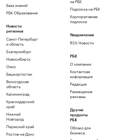
на РБК
База знаний
Подписка на РБК
РБК Образование
Корпоративная
подписка
Новости
регионов
Уведомления
Санкт-Петербург
RSS Новости
и область
Екатеринбург
РБК
Новосибирск
О компании
Омск
Контактная
Башкортостан
информация
Вологодская
Редакция
область
Размещение
Калининград
рекламы
Краснодарский
край
Другие
Нижний
продукты
Новгород
РБК
Пермский край
Облако для
бизнеса
Ростов-на-Дону
Корпоративный