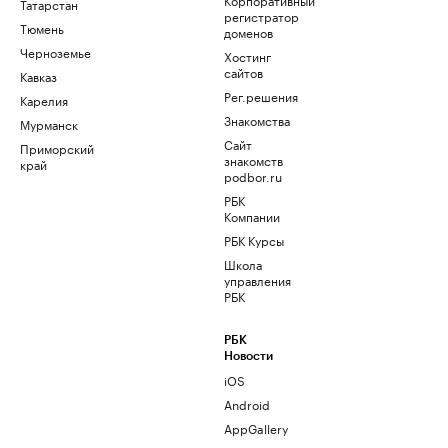
Татарстан
регистратор
Тюмень
доменов
Черноземье
Хостинг
сайтов
Кавказ
Рег.решения
Карелия
Знакомства
Мурманск
Сайт
Приморский
знакомств
край
podbor.ru
РБК
Компании
РБК Курсы
Школа
управления
РБК
РБК
Новости
iOS
Android
AppGallery