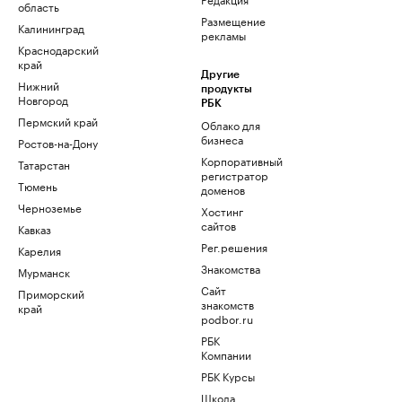
область
Размещение
Калининград
рекламы
Краснодарский
край
Другие
Нижний
продукты
Новгород
РБК
Пермский край
Облако для
бизнеса
Ростов-на-Дону
Корпоративный
Татарстан
регистратор
Тюмень
доменов
Черноземье
Хостинг
сайтов
Кавказ
Рег.решения
Карелия
Знакомства
Мурманск
Сайт
Приморский
знакомств
край
podbor.ru
РБК
Компании
РБК Курсы
Школа