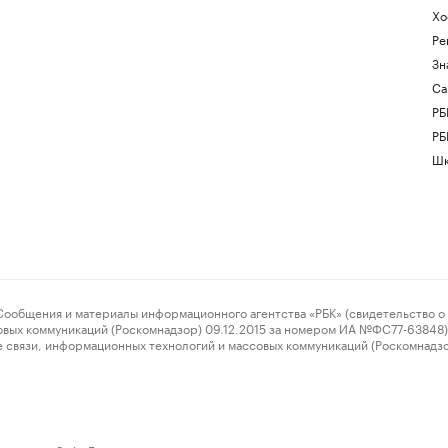
Хо
Ре
Зн
Са
РБ
РБ
Шк
ения и материалы информационного агентства «РБК» (свидетельство о 
овых коммуникаций (Роскомнадзор) 09.12.2015 за номером ИА №ФС77-63848) 
 связи, информационных технологий и массовых коммуникаций (Роскомнадз