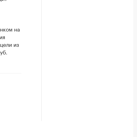
нком на
ия
цели из
уб.