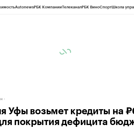
жимость
Autonews
РБК Компании
Телеканал
РБК Вино
Спорт
Школа упра
д
Стиль
Крипто
РБК Бизнес-среда
Дискуссионный клуб
Исследования
К
рагентов
Политика
Экономика
Бизнес
Технологии и медиа
Финансы
Рын
ан
я Уфы возьмет кредиты на 
для покрытия дефицита бюд