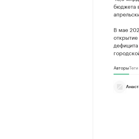
бюджета в
апрельски
В мае 20
открытие 
дефицита 
городской
Авторы
Теги
Анаст