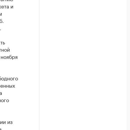
ета и
м
б.
.
ть
тной
 ноября
бодного
ченных
а
ного
ии из
а