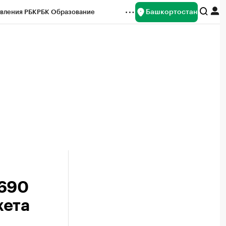
Башкортостан
вления РБК
РБК Образование
редитные рейтинги
Франшизы
Газета
ок наличной валюты
₽690
жета