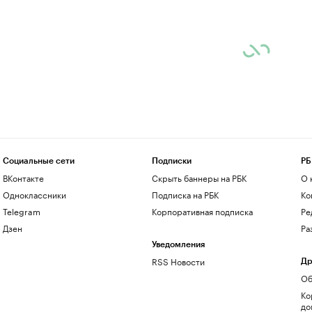
Социальные сети
Подписки
РБ
ВКонтакте
Скрыть баннеры на РБК
О 
Одноклассники
Подписка на РБК
Ко
Telegram
Корпоративная подписка
Ре
Дзен
Ра
Уведомления
RSS Новости
Др
Об
Ко
до