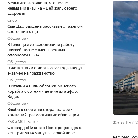
Мельникова заявила, что после
невыдачи визы на ЧЕ ей жаль своего
здоровья
Спорт
Сын Джо Байдена рассказал о тяжелом
состоянии отца
Общество
В Геленджике возобновили работу
пляжей после отмены режима
опасности БПЛА
Общество
В Финляндии с марта 2027 года введут
экзамен на гражданство
Общество
В Италии нашли обломки римского
корабля с сотнями античных амфор.
Видео
Общество
Влюби в себя инвестора: истории
компаний, разместивших облигации
РБК и МСП Банк
Фото: РБК 
Форвард «Нижнего Новгорода» сделал
хет-трик за 14 минут в Первой лиге
Мэрия Уфы