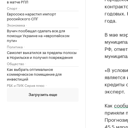
в матче РПЛ
контракто
Спорт
годовых. 
Евросоюз нарастил импорт
российского СПГ
года.
Экономика
Вучич пообещал сделать все для
В мае мэр
помощи Украине на «европейском
пути»
муниципа
Политика
РФ, отме
Самолет выкатился за пределы полосы
муниципа
в Норильске и получил повреждения
Общество
«В услови
Как выбрать оптимальное
коммерческое помещение для
является 
инвестиций
кредиты 
РБК и ПИК Серия плюс
эксперт.
Загрузить еще
Как
сооб
приняли п
Прогнозир
45,5 млрд