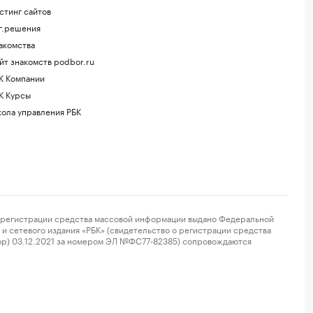
стинг сайтов
г.решения
акомства
йт знакомств podbor.ru
К Компании
К Курсы
ола управления РБК
регистрации средства массовой информации выдано Федеральной
и сетевого издания «РБК» (свидетельство о регистрации средства
ор) 03.12.2021 за номером ЭЛ №ФС77-82385) сопровождаются