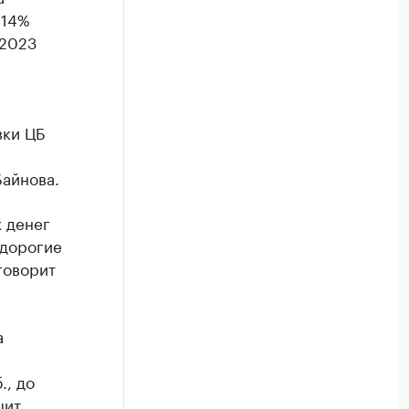
 14%
 2023
вки ЦБ
айнова.
х денег
 дорогие
говорит
а
.
., до
цит