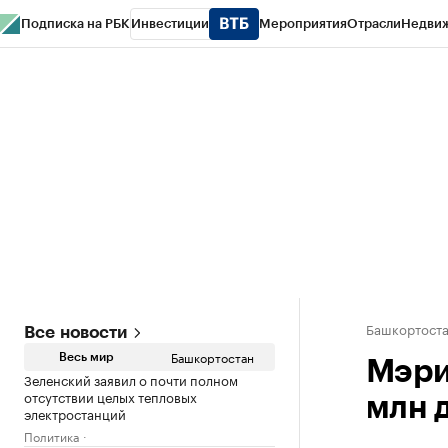
Подписка на РБК
Инвестиции
Мероприятия
Отрасли
Недви
РБК Курсы
РБК Life
Тренды
Визионеры
Национальные проекты
Горо
Спецпроекты СПб
Конференции СПб
Спецпроекты
Проверка конт
Башкортост
Все новости
Башкортостан
Весь мир
Мэри
Зеленский заявил о почти полном
отсутствии целых тепловых
млн 
электростанций
Политика