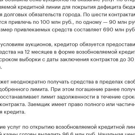
ляемой кредитной линии для покрытия дефицита бюдж
 долговых обязательств города. По шести контракта
ся привлечь по 100 млн руб., по одному — 90 млн ру
змер привлекаемых средств составляет 690 млн руб
условиям аукционов, кредитор обязуется предостави
едства на 12 месяцев в форме возобновляемой креди
сроком выборки с даты заключения контрактов до 30
.
жет неоднократно получать средства в пределах сво
одобренного лимита. При этом погашение ранее полу
осстанавливает лимит задолженности в течение срок
контракта. Заемщик имеет право полного или частич
я кредита.
ие услуг по открытию возобновляемой кредитной лин
 казны готовы выделить 96,6 млн руб. Начальная цен