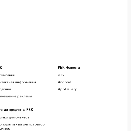
К
РБК Новости
компании
iOS
нтактная информация
Android
дакция
AppGallery
змещение рекламы
угие продукты РБК
лако для бизнеса
рпоративный регистратор
менов