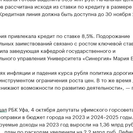
в рассчитана исходя из ставки по кредиту в размере
Кредитная линия должна быть доступна до 30 ноября
ия привлекала кредит по ставке 8,5%. Подорожание
льных заимствований связано с ростом ключевой ста
тила заведующая кафедрой государственного и
льного управления Университета «Синергия» Мария Б
ях инфляции и падения курса рубля политика дороги
инструментом ограничения роста цен. В то же время
снижают возможности по развитию деятельности», — 
щал
РБК Уфа, 4 октября депутаты уфимского горсовет
оправки в бюджет города на 2023 и 2024–2025 годы
уемые доходы на 2023 год выросли на 1,36 млрд руб
., план по расходам увеличили на 2,2 млрд руб. Дефи