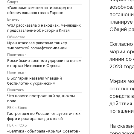
Спорт
возобнов
«Газпром» заметил антирекорд по
объему запасов газа в Европе
погашения
Бизнес
планирует
WSJ рассказала о находках, меняющих
Общий ра
представление об истории Китая
Общество
Иран атаковал ракетами танкер
Согласно 
эмиратской госнефтекомпании
мэрии ср
Политика
линии со 
Российские военные ударили по целям
2023 года
в портах Николаев и Одесса
Политика
В Болгарии назвали упавший
Мэрия мо
беспилотник украинским
остатка 
Политика
средств в
Что нового построят на Ходынском
поле
действия 
РБК и Stone
погашени
Гастрогиды по России: от аутентичных
ферм и ресторанов до отелей
На оказан
РБК и РСХБ
«Балтика» обыграла «Крылья Советов»
городской