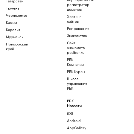
Татарстан
регистратор
Тюмень
доменов
Черноземье
Хостинг
сайтов
Кавказ
Рег.решения
Карелия
Знакомства
Мурманск
Сайт
Приморский
знакомств
край
podbor.ru
РБК
Компании
РБК Курсы
Школа
управления
РБК
РБК
Новости
iOS
Android
AppGallery