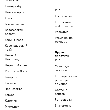
Екатеринбург
РБК
Новосибирск
О компании
Омск
Контактная
Башкортостан
информация
Вологодская
Редакция
область
Размещение
Калининград
рекламы
Краснодарский
край
Другие
Нижний
продукты
Новгород
РБК
Пермский край
Облако для
бизнеса
Ростов-на-Дону
Корпоративный
Татарстан
регистратор
Тюмень
доменов
Черноземье
Хостинг
сайтов
Кавказ
Рег.решения
Карелия
Знакомства
Мурманск