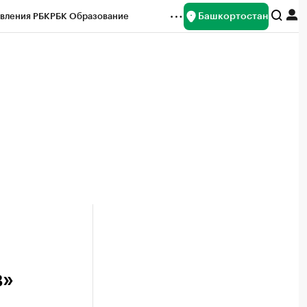
Башкортостан
вления РБК
РБК Образование
редитные рейтинги
Франшизы
Газета
ок наличной валюты
в»