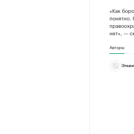
«Как бор
понятно. 
правоохра
нет», — с
Авторы
Эльви