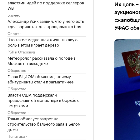
властями идей по поддержке селлеров
Их цель 
WB
аукционов
Бизнес
Александр Усик заявил, что у него есть
«жалобщи
«два варианта» для прощального боя
УФАС обя
Спорт
Что такое медленная жизнь и какую
роль в этом играет дерево
РБК и Старквуд
Метеоролог рассказала о погоде в
Москве на выходных
Общество
Глава ВЦИОМ объяснил, почему
абитуриенты стали прагматичнее
Общество
Власти США поддержали
православный монастырь в борьбе с
ветряками
Общество
Трамп обжалует запрет на
строительство бального зала в Белом
доме
Политика