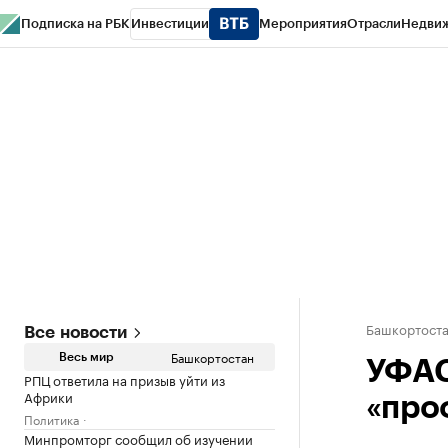
Подписка на РБК
Инвестиции
Мероприятия
Отрасли
Недви
РБК Курсы
РБК Life
Тренды
Визионеры
Национальные проекты
Горо
Спецпроекты СПб
Конференции СПб
Спецпроекты
Проверка конт
Башкортост
Все новости
Башкортостан
Весь мир
УФАС
РПЦ ответила на призыв уйти из
Африки
«про
Политика
Минпромторг сообщил об изучении