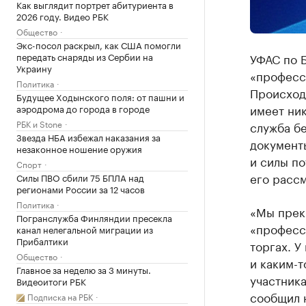
Как выглядит портрет абитуриента в
2026 году. Видео РБК
Общество
Экс-посол раскрыл, как США помогли
передать снаряды из Сербии на
УФАС по 
Украину
«професс
Политика
Происходи
Будущее Ходынского поля: от пашни и
имеет ник
аэродрома до города в городе
РБК и Stone
служба бе
Звезда НБА избежал наказания за
документы
незаконное ношение оружия
и силы п
Спорт
его рассм
Силы ПВО сбили 75 БПЛА над
регионами России за 12 часов
Политика
«Мы прек
Погранслужба Финляндии пресекла
«професси
канал нелегальной миграции из
Прибалтики
торгах. У
Общество
и каким-т
Главное за неделю за 3 минуты.
участника
Видеоитоги РБК
сообщил 
Подписка на РБК