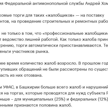
ия Федеральной антимонопольной службы Андрей Хом
комые торги для таких «жалобщиков» — на поставку
нтов, на проведение строительных и ремонтных рабо
 не только в том, что «профессиональные жалобщики
т ведомство лишней работой. Как только жалоба при
трению, торги автоматически приостанавливаются. Т
еньги участников рынка.
ее время количество жалоб возросло. В прошлом год
тупивших обращений не были рассмотрены по сущест
асть из них отозвана.
м УФАС, в Башкирии больше всего жалоб и нарушени
я на торгах, которые проводятся для нужд субъекта 
ньше – для муниципальных (25%) и федеральных (12%)
нными признаются половина жалоб.