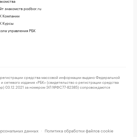
акомства
йт знакомств podbor.ru
К Компании
К Курсы
ола управления РБК
регистрации средства массовой информации выдано Федеральной
и сетевого издания «РБК» (свидетельство о регистрации средства
ор) 03.12.2021 за номером ЭЛ №ФС77-82385) сопровождаются
ерсональных данных
Политика обработки файлов cookie
·