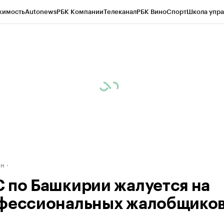
жимость
Autonews
РБК Компании
Телеканал
РБК Вино
Спорт
Школа упра
д
Стиль
Крипто
РБК Бизнес-среда
Дискуссионный клуб
Исследования
К
рагентов
Политика
Экономика
Бизнес
Технологии и медиа
Финансы
Рын
ан
 по Башкирии жалуется на
фессиональных жалобщико