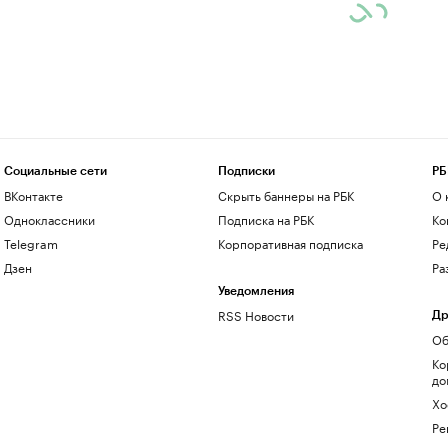
Социальные сети
Подписки
РБ
ВКонтакте
Скрыть баннеры на РБК
О 
Одноклассники
Подписка на РБК
Ко
Telegram
Корпоративная подписка
Ре
Дзен
Ра
Уведомления
RSS Новости
Др
Об
Ко
до
Хо
Ре