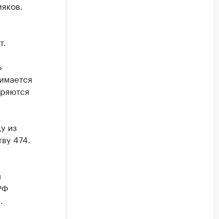
яков.
т.
»
нимается
еряются
у из
ву 474.
й
РФ
.