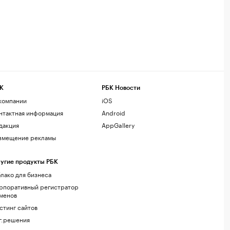
К
РБК Новости
компании
iOS
нтактная информация
Android
дакция
AppGallery
змещение рекламы
угие продукты РБК
лако для бизнеса
рпоративный регистратор
менов
стинг сайтов
г.решения