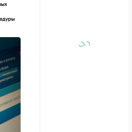
ных
цедуры