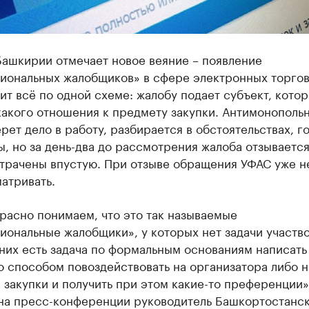
Башкирии отмечает новое веяние – появление
иональных жалобщиков» в сфере электронных торгов
т всё по одной схеме: жалобу подает субъект, кото
акого отношения к предмету закупки. Антимонополь
рет дело в работу, разбирается в обстоятельствах, г
, но за день-два до рассмотрения жалоба отзываетс
отрачены впустую. При отзыве обращения УФАС уже н
атривать.
расно понимаем, что это так называемые
ональные жалобщики», у которых нет задачи участво
 них есть задача по формальным основаниям написать
о способом повоздействовать на организатора либо н
 закупки и получить при этом какие-то преференции»
на пресс-конференции руководитель Башкортостанс