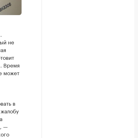
.
рый не
ная
отовит
я. Время
е может
вать в
 жалобу
а
, —
кого