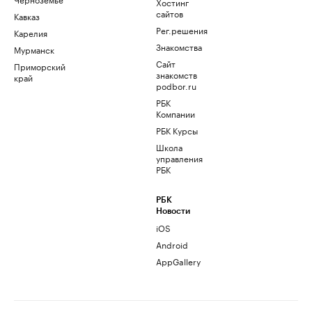
Хостинг
сайтов
Кавказ
Рег.решения
Карелия
Знакомства
Мурманск
Сайт
Приморский
знакомств
край
podbor.ru
РБК
Компании
РБК Курсы
Школа
управления
РБК
РБК
Новости
iOS
Android
AppGallery