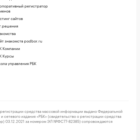
рпоративный регистратор
менов
стинг сайтов
г.решения
акомства
йт знакомств podbor.ru
К Компании
К Курсы
ола управления РБК
регистрации средства массовой информации выдано Федеральной
и сетевого издания «РБК» (свидетельство о регистрации средства
ор) 03.12.2021 за номером ЭЛ №ФС77-82385) сопровождаются