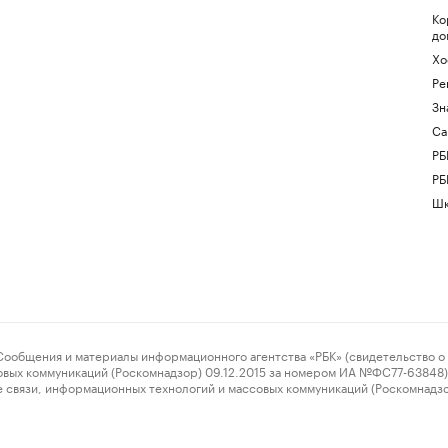
Ко
до
Хо
Ре
Зн
Са
РБ
РБ
Шк
ения и материалы информационного агентства «РБК» (свидетельство о 
овых коммуникаций (Роскомнадзор) 09.12.2015 за номером ИА №ФС77-63848) 
 связи, информационных технологий и массовых коммуникаций (Роскомнадз