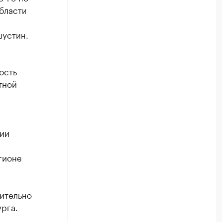
бласти
устин.
ость
тной
ии
гионе
чительно
рга.