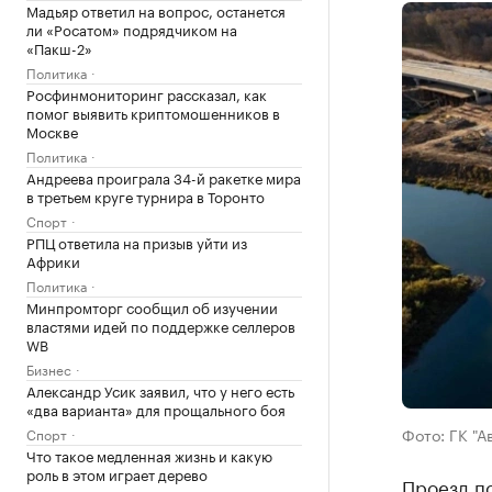
Мадьяр ответил на вопрос, останется
ли «Росатом» подрядчиком на
«Пакш-2»
Политика
Росфинмониторинг рассказал, как
помог выявить криптомошенников в
Москве
Политика
Андреева проиграла 34-й ракетке мира
в третьем круге турнира в Торонто
Спорт
РПЦ ответила на призыв уйти из
Африки
Политика
Минпромторг сообщил об изучении
властями идей по поддержке селлеров
WB
Бизнес
Александр Усик заявил, что у него есть
«два варианта» для прощального боя
Фото: ГК "А
Спорт
Что такое медленная жизнь и какую
роль в этом играет дерево
Проезд по