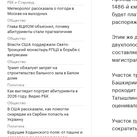
РБК и Старквуд
1486-й км
Метеоролог рассказала о погоде в
будет пла
Москве на выходных
Общество
распоряж
Глава ВЦИОМ объяснил, почему
абитуриенты стали прагматичнее
Этим же 
Общество
двухполос
Власти США поддержали Свято-
Троицкий монастырь РПЦЗ в борьбе с
составля
ветряками
магистрал
Общество
Трамп обжалует запрет на
строительство бального зала в Белом
Участок 
доме
Башкирии
Политика
проходит
Как выглядит портрет абитуриента в
2026 году. Видео РБК
Татышлинс
Общество
оценивала
В США рассказали, как помогли
снарядам из Сербии попасть на
Украину
Участок
п
Политика
сократить
Будущее Ходынского поля: от пашни и
аэродрома до города в городе