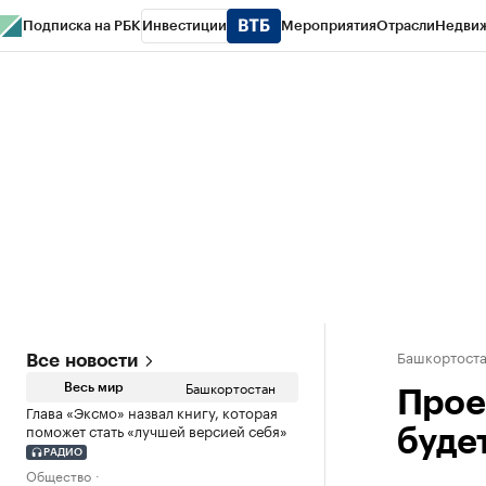
Подписка на РБК
Инвестиции
Мероприятия
Отрасли
Недви
РБК Курсы
РБК Life
Тренды
Визионеры
Национальные проекты
Горо
Спецпроекты СПб
Конференции СПб
Спецпроекты
Проверка конт
Башкортост
Все новости
Башкортостан
Весь мир
Прое
Глава «Эксмо» назвал книгу, которая
поможет стать «лучшей версией себя»
буде
РАДИО
Общество