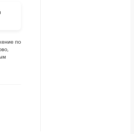
й
жение по
ово,
ным