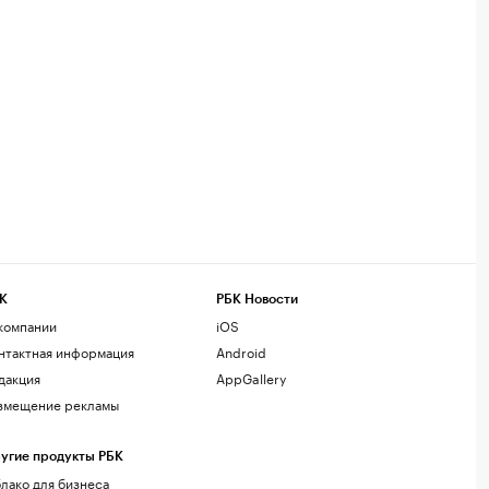
К
РБК Новости
компании
iOS
нтактная информация
Android
дакция
AppGallery
змещение рекламы
угие продукты РБК
лако для бизнеса