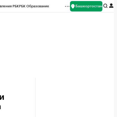
Башкортостан
вления РБК
РБК Образование
редитные рейтинги
Франшизы
Газета
ок наличной валюты
и
а