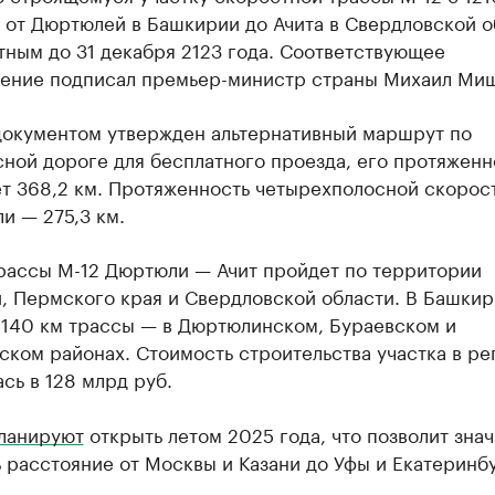
 от Дюртюлей в Башкирии до Ачита в Свердловской о
тным до 31 декабря 2123 года. Соответствующее
ение подписал премьер-министр страны Михаил Миш
документом утвержден альтернативный маршрут по
ной дороге для бесплатного проезда, его протяженн
ет 368,2 км. Протяженность четырехполосной скорос
и — 275,3 км.
трассы М-12 Дюртюли — Ачит пройдет по территории
, Пермского края и Свердловской области. В Башкир
 140 км трассы — в Дюртюлинском, Бураевском и
ком районах. Стоимость строительства участка в ре
сь в 128 млрд руб.
ланируют
открыть летом 2025 года, что позволит зна
 расстояние от Москвы и Казани до Уфы и Екатеринбу