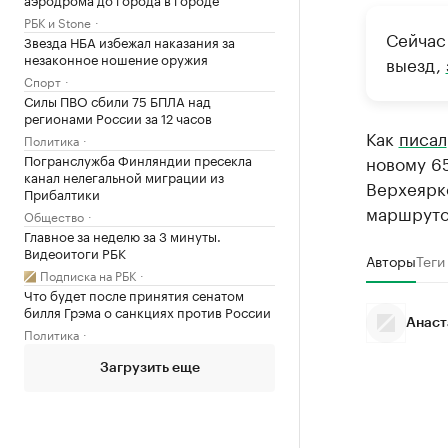
РБК и Stone
Сейчас
Звезда НБА избежал наказания за
незаконное ношение оружия
выезд,
Спорт
Силы ПВО сбили 75 БПЛА над
регионами России за 12 часов
Как
писал
Политика
Погранслужба Финляндии пресекла
новому 6
канал нелегальной миграции из
Верхеярк
Прибалтики
маршруто
Общество
Главное за неделю за 3 минуты.
Видеоитоги РБК
Авторы
Теги
Подписка на РБК
Что будет после принятия сенатом
билля Грэма о санкциях против России
Анаст
Политика
Загрузить еще