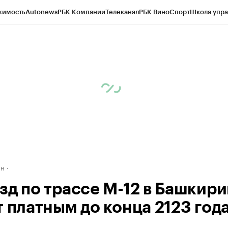
жимость
Autonews
РБК Компании
Телеканал
РБК Вино
Спорт
Школа упра
д
Стиль
Крипто
РБК Бизнес-среда
Дискуссионный клуб
Исследования
К
рагентов
Политика
Экономика
Бизнес
Технологии и медиа
Финансы
Рын
ан
зд по трассе М-12 в Башкири
т платным до конца 2123 год