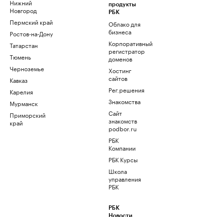
Нижний
продукты
Новгород
РБК
Пермский край
Облако для
бизнеса
Ростов-на-Дону
Корпоративный
Татарстан
регистратор
Тюмень
доменов
Черноземье
Хостинг
сайтов
Кавказ
Рег.решения
Карелия
Знакомства
Мурманск
Сайт
Приморский
знакомств
край
podbor.ru
РБК
Компании
РБК Курсы
Школа
управления
РБК
РБК
Новости