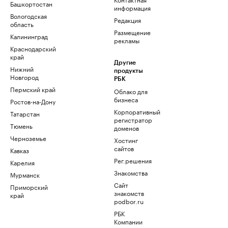
Башкортостан
информация
Вологодская
Редакция
область
Размещение
Калининград
рекламы
Краснодарский
край
Другие
Нижний
продукты
Новгород
РБК
Пермский край
Облако для
бизнеса
Ростов-на-Дону
Корпоративный
Татарстан
регистратор
Тюмень
доменов
Черноземье
Хостинг
сайтов
Кавказ
Рег.решения
Карелия
Знакомства
Мурманск
Сайт
Приморский
знакомств
край
podbor.ru
РБК
Компании