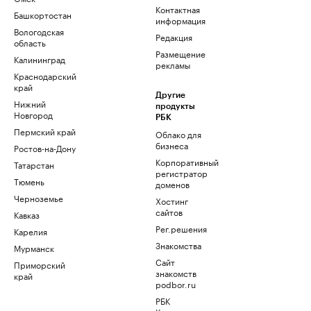
Контактная
Башкортостан
информация
Вологодская
Редакция
область
Размещение
Калининград
рекламы
Краснодарский
край
Другие
Нижний
продукты
Новгород
РБК
Пермский край
Облако для
бизнеса
Ростов-на-Дону
Корпоративный
Татарстан
регистратор
Тюмень
доменов
Черноземье
Хостинг
сайтов
Кавказ
Рег.решения
Карелия
Знакомства
Мурманск
Сайт
Приморский
знакомств
край
podbor.ru
РБК