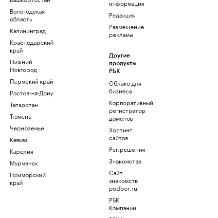
информация
Вологодская
Редакция
область
Размещение
Калининград
рекламы
Краснодарский
край
Другие
Нижний
продукты
Новгород
РБК
Пермский край
Облако для
бизнеса
Ростов-на-Дону
Корпоративный
Татарстан
регистратор
Тюмень
доменов
Черноземье
Хостинг
сайтов
Кавказ
Рег.решения
Карелия
Знакомства
Мурманск
Сайт
Приморский
знакомств
край
podbor.ru
РБК
Компании