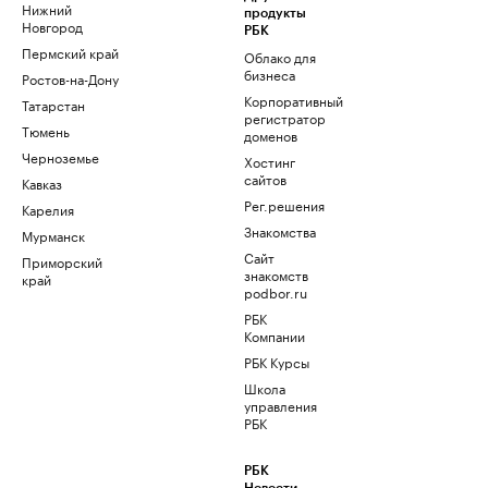
Нижний
продукты
Новгород
РБК
Пермский край
Облако для
бизнеса
Ростов-на-Дону
Корпоративный
Татарстан
регистратор
Тюмень
доменов
Черноземье
Хостинг
сайтов
Кавказ
Рег.решения
Карелия
Знакомства
Мурманск
Сайт
Приморский
знакомств
край
podbor.ru
РБК
Компании
РБК Курсы
Школа
управления
РБК
РБК