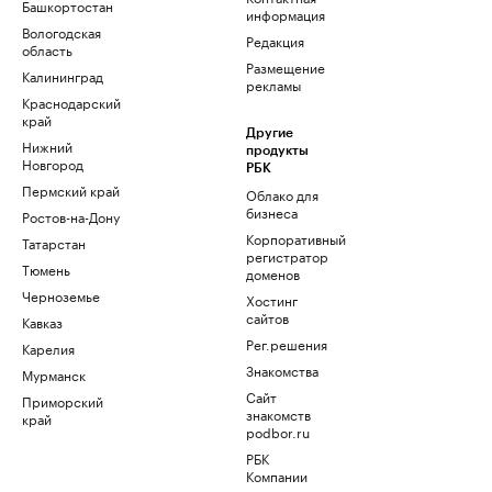
Башкортостан
информация
Вологодская
Редакция
область
Размещение
Калининград
рекламы
Краснодарский
край
Другие
Нижний
продукты
Новгород
РБК
Пермский край
Облако для
бизнеса
Ростов-на-Дону
Корпоративный
Татарстан
регистратор
Тюмень
доменов
Черноземье
Хостинг
сайтов
Кавказ
Рег.решения
Карелия
Знакомства
Мурманск
Сайт
Приморский
знакомств
край
podbor.ru
РБК
Компании