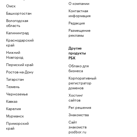
О компании
Омск
Контактная
Башкортостан
информация
Вологодская
Редакция
область
Размещение
Калининград
рекламы
Краснодарский
край
Другие
Нижний
продукты
Новгород
РБК
Пермский край
Облако для
бизнеса
Ростов-на-Дону
Корпоративный
Татарстан
регистратор
Тюмень
доменов
Черноземье
Хостинг
сайтов
Кавказ
Рег.решения
Карелия
Знакомства
Мурманск
Сайт
Приморский
знакомств
край
podbor.ru