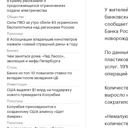
В Крыму рассказали о
продолжающихся ограничениях
У жителей
подачи электричества
банковски
Общество
Силы ПВО за утро сбили 83 украинских
сообщает
беспилотника над регионами России
Банка Рос
Политика
новорожде
В Ассоциации владельцев кинотеатров
назвали «самый страшный день» в году
Бизнес
По данны
Чем заняться дома: «Тед Лассо»,
пластиков
эволюция и мифы Петербурга
услуг. 1
Стиль
операций 
Банки из топ-10 повысили ставки по
вкладам после заседания ЦБ
Инвестиции
Количеств
США выделят $1 млрд на поддержку
выросло н
нового президента Колумбии
сократило
Политика
Колумбия присоединится к
созданному США альянсу «Щит
«Немалую 
Америк»
количеств
Политика
Туроператора «Тенгри» обязали