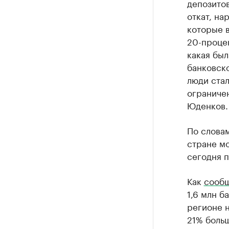
депозитов
откат, на
которые 
20-процен
какая был
банковско
люди стал
ограниче
Юденков.
По словам
стране мо
сегодня п
Как
сооб
1,6 млн б
регионе н
21% больш