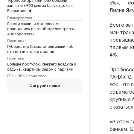
5%», — с
заплатить ₽23 млн за базу отдыха в
Лилия Яку
Башкирии
Башкортостан
Власти заявили о «переломе
Всего за
положения» из-за обстрелов трассы
млн транз
«Новороссия»
превышае
Политика
первым кв
Губернатор Севастополя заявил об
отражении атаки дронов
4%.
Политика
Больше прогулок, свежего воздуха и
Профессо
отдыха: квартиры рядом с парками
РАНХиГС,
РБК и ПИК Серия плюс
Уфа, что 
Загрузить еще
объема бе
крупные б
сказаться
«В этом г
банкам. Б