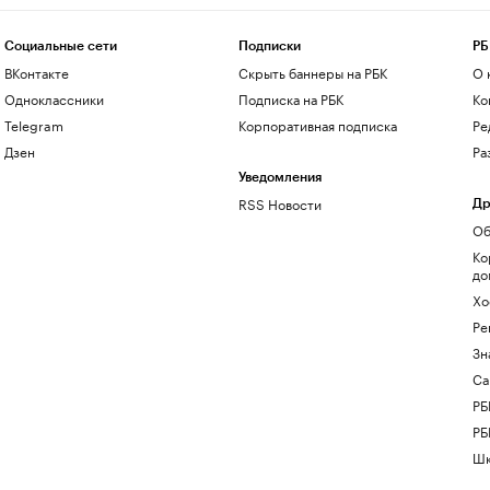
Социальные сети
Подписки
РБ
ВКонтакте
Скрыть баннеры на РБК
О 
Одноклассники
Подписка на РБК
Ко
Telegram
Корпоративная подписка
Ре
Дзен
Ра
Уведомления
RSS Новости
Др
Об
Ко
до
Хо
Ре
Зн
Са
РБ
РБ
Шк