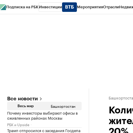
Подписка на РБК
Инвестиции
Мероприятия
Отрасли
Недви
РБК Курсы
РБК Life
Тренды
Визионеры
Национальные проекты
Горо
Спецпроекты СПб
Конференции СПб
Спецпроекты
Проверка конт
Башкортост
Все новости
Башкортостан
Весь мир
Коли
Почему инвесторы выбирают офисы в
оживленных районах Москвы
жите
РБК и Upside
Трамп отпросился с заседания Госдепа
20%