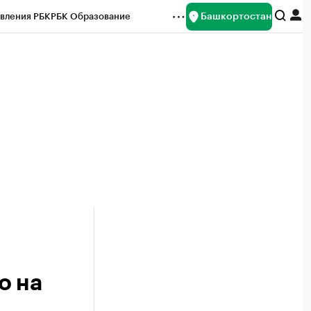
Башкортостан
вления РБК
РБК Образование
редитные рейтинги
Франшизы
Газета
ок наличной валюты
о на