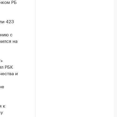
нком РБ
ли 423
ению с
чился на
т»
ил РБК
чества и
не
я к
му