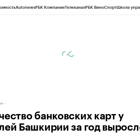
жимость
Autonews
РБК Компании
Телеканал
РБК Вино
Спорт
Школа упра
д
Стиль
Крипто
РБК Бизнес-среда
Дискуссионный клуб
Исследования
К
рагентов
Политика
Экономика
Бизнес
Технологии и медиа
Финансы
Рын
ан
чество банковских карт у
лей Башкирии за год выросл