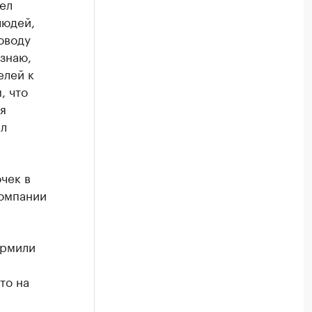
ел
людей,
оводу
знаю,
елей к
, что
я
ал
чек в
компании
ормили
то на