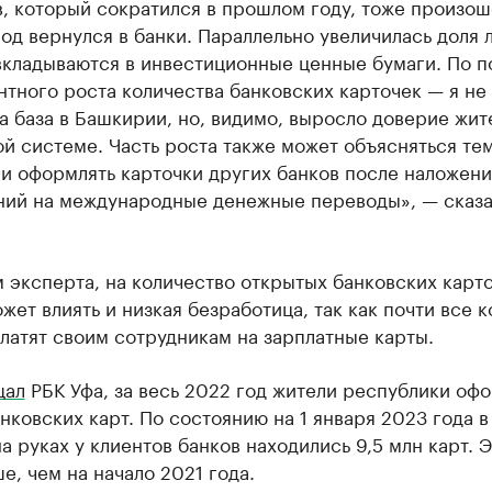
, который сократился в прошлом году, тоже произош
род вернулся в банки. Параллельно увеличилась доля 
вкладываются в инвестиционные ценные бумаги. По п
тного роста количества банковских карточек — я не 
а база в Башкирии, но, видимо, выросло доверие жит
й системе. Часть роста также может объясняться тем
и оформлять карточки других банков после наложени
ний на международные денежные переводы», — сказ
 эксперта, на количество открытых банковских карто
жет влиять и низкая безработица, так как почти все 
латят своим сотрудникам на зарплатные карты.
щал
РБК Уфа, за весь 2022 год жители республики оф
анковских карт. По состоянию на 1 января 2023 года в
а руках у клиентов банков находились 9,5 млн карт. Э
е, чем на начало 2021 года.