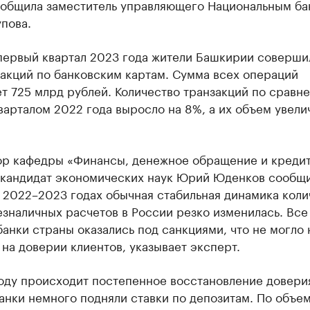
ообщила заместитель управляющего Национальным ба
пова.
 первый квартал 2023 года жители Башкирии соверши
акций по банковским картам. Сумма всех операций
т 725 млрд рублей. Количество транзакций по сравн
арталом 2022 года выросло на 8%, а их объем увели
р кафедры «Финансы, денежное обращение и креди
 кандидат экономических наук Юрий Юденков сообщ
в 2022–2023 годах обычная стабильная динамика коли
зналичных расчетов в России резко изменилась. Все
анки страны оказались под санкциями, что не могло 
 на доверии клиентов, указывает эксперт.
оду происходит постепенное восстановление довери
анки немного подняли ставки по депозитам. По объе