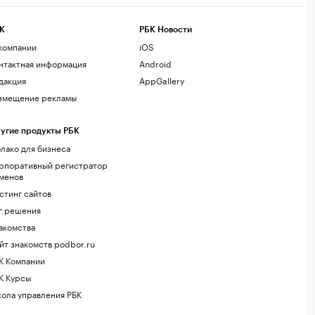
К
РБК Новости
компании
iOS
нтактная информация
Android
дакция
AppGallery
змещение рекламы
угие продукты РБК
лако для бизнеса
рпоративный регистратор
менов
стинг сайтов
г.решения
акомства
йт знакомств podbor.ru
К Компании
К Курсы
ола управления РБК