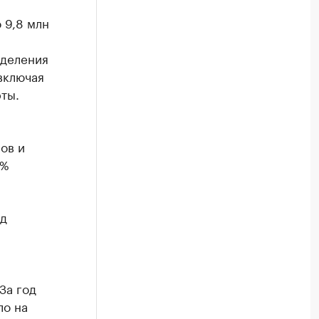
 9,8 млн
тделения
включая
ты.
ов и
2%
од
За год
ло на