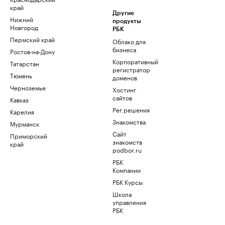
край
Другие
Нижний
продукты
Новгород
РБК
Пермский край
Облако для
бизнеса
Ростов-на-Дону
Корпоративный
Татарстан
регистратор
Тюмень
доменов
Черноземье
Хостинг
сайтов
Кавказ
Рег.решения
Карелия
Знакомства
Мурманск
Сайт
Приморский
знакомств
край
podbor.ru
РБК
Компании
РБК Курсы
Школа
управления
РБК