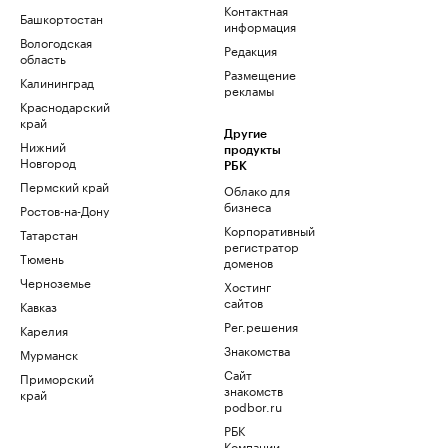
Контактная
Башкортостан
информация
Вологодская
Редакция
область
Размещение
Калининград
рекламы
Краснодарский
край
Другие
Нижний
продукты
Новгород
РБК
Пермский край
Облако для
бизнеса
Ростов-на-Дону
Корпоративный
Татарстан
регистратор
Тюмень
доменов
Черноземье
Хостинг
сайтов
Кавказ
Рег.решения
Карелия
Знакомства
Мурманск
Сайт
Приморский
знакомств
край
podbor.ru
РБК
Компании