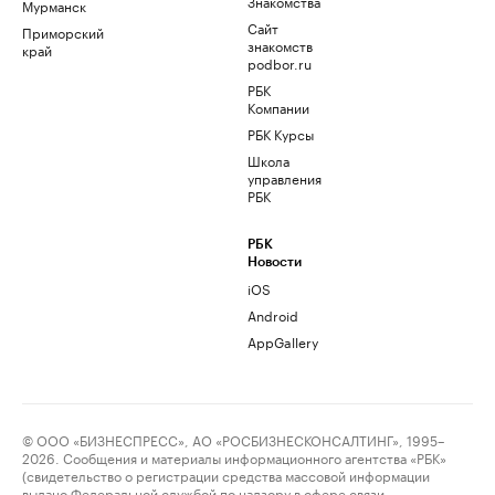
Знакомства
Мурманск
Сайт
Приморский
знакомств
край
podbor.ru
РБК
Компании
РБК Курсы
Школа
управления
РБК
РБК
Новости
iOS
Android
AppGallery
© ООО «БИЗНЕСПРЕСС», АО «РОСБИЗНЕСКОНСАЛТИНГ», 1995–
2026. Сообщения и материалы информационного агентства «РБК»
(свидетельство о регистрации средства массовой информации
выдано Федеральной службой по надзору в сфере связи,