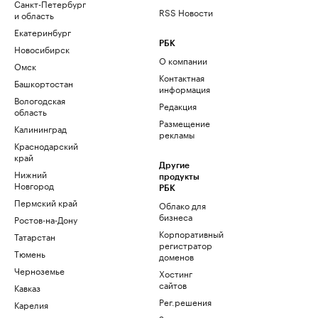
Санкт-Петербург
RSS Новости
и область
Екатеринбург
РБК
Новосибирск
О компании
Омск
Контактная
Башкортостан
информация
Вологодская
Редакция
область
Размещение
Калининград
рекламы
Краснодарский
край
Другие
Нижний
продукты
Новгород
РБК
Пермский край
Облако для
бизнеса
Ростов-на-Дону
Корпоративный
Татарстан
регистратор
Тюмень
доменов
Черноземье
Хостинг
сайтов
Кавказ
Рег.решения
Карелия