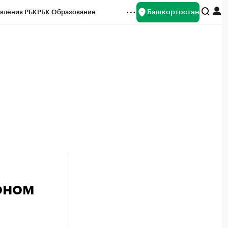
Башкортостан
вления РБК
РБК Образование
редитные рейтинги
Франшизы
Газета
ок наличной валюты
оном