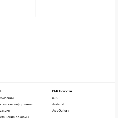
К
РБК Новости
компании
iOS
нтактная информация
Android
дакция
AppGallery
змещение рекламы