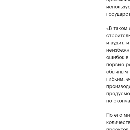
используе
государс
«В таком 
строитель
и аудит, 
неизбежн
ошибок в 
первые ре
обычным 
гибким, е
производс
предусмо
по оконча
По его м
количеств
проектов 