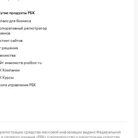
угие продукты РБК
лако для бизнеса
рпоративный регистратор
менов
стинг сайтов
г.решения
акомства
йт знакомств podbor.ru
К Компании
К Курсы
ола управления РБК
регистрации средства массовой информации выдано Федеральной
и сетевого издания «РБК» (свидетельство о регистрации средства