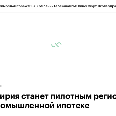
жимость
Autonews
РБК Компании
Телеканал
РБК Вино
Спорт
Школа упра
д
Стиль
Крипто
РБК Бизнес-среда
Дискуссионный клуб
Исследования
К
рагентов
Политика
Экономика
Бизнес
Технологии и медиа
Финансы
Рын
ан
ирия станет пилотным реги
ромышленной ипотеке