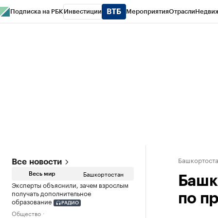
Подписка на РБК
Инвестиции
Мероприятия
Отрасли
Недви
РБК Курсы
РБК Life
Тренды
Визионеры
Национальные проекты
Горо
Спецпроекты СПб
Конференции СПб
Спецпроекты
Проверка конт
Башкортост
Все новости
Башкортостан
Весь мир
Башк
Эксперты объяснили, зачем взрослым
получать дополнительное
по п
образование
РАДИО
Общество