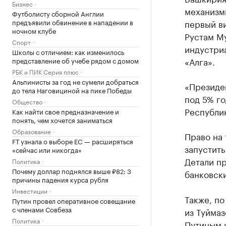
Бизнес
механизм
Футболисту сборной Англии
первый в
предъявили обвинение в нападении в
ночном клубе
Рустам Му
Спорт
индустри
Школы с отличием: как изменилось
«Алга».
представление об учебе рядом с домом
РБК и ПИК Серия плюс
Альпинисты за год не сумели добраться
«Президе
до тела Наговициной на пике Победы
под 5% го
Общество
Республи
Как найти свое предназначение и
понять, чем хочется заниматься
Образование
Право на 
FT узнала о выборе ЕС — расширяться
запустит
«сейчас или никогда»
Детали п
Политика
Почему доллар поднялся выше ₽82: 3
банковск
причины падения курса рубля
Инвестиции
Также, п
Путин провел оперативное совещание
с членами Совбеза
из Туйма
Политика
Путиным 