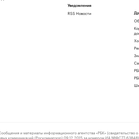
Уведомления
RSS Новости
Др
Об
Ко
до
Хо
Ре
Зн
Са
РБ
РБ
Шк
ения и материалы информационного агентства «РБК» (свидетельство о 
овых коммуникаций (Роскомнадзор) 09.12.2015 за номером ИА №ФС77-63848) 