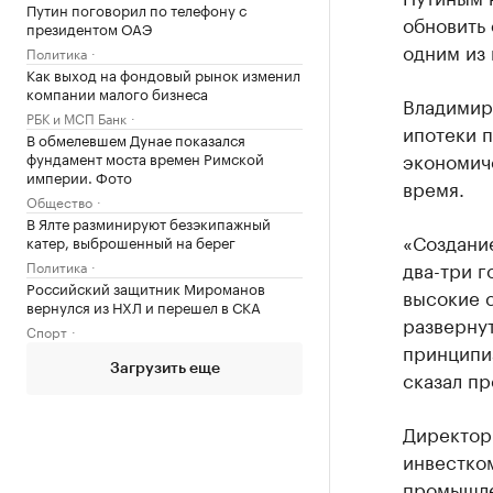
Путин поговорил по телефону с
обновить
президентом ОАЭ
одним из 
Политика
Как выход на фондовый рынок изменил
компании малого бизнеса
Владимир
РБК и МСП Банк
ипотеки 
В обмелевшем Дунае показался
экономич
фундамент моста времен Римской
империи. Фото
время.
Общество
В Ялте разминируют безэкипажный
«Создание
катер, выброшенный на берег
два-три 
Политика
Российский защитник Мироманов
высокие с
вернулся из НХЛ и перешел в СКА
разверну
Спорт
принципи
Загрузить еще
сказал пр
Директор
инвестко
промышле