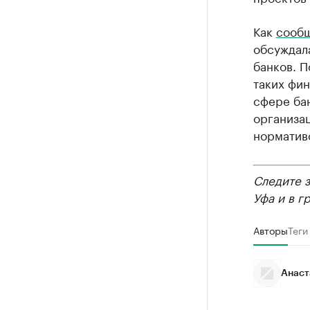
Как
сооб
обсуждал
банков. П
таких фи
сфере ба
организац
нормативо
Следите 
Уфа и в г
Авторы
Теги
Анаст