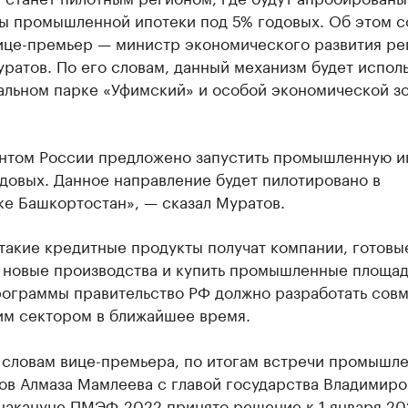
ы промышленной ипотеки под 5% годовых. Об этом 
ице-премьер — министр экономического развития ре
ратов. По его словам, данный механизм будет исполь
альном парке «Уфимский» и особой экономической з
нтом России предложено запустить промышленную и
довых. Данное направление будет пилотировано в
ке Башкортостан», — сказал Муратов.
такие кредитные продукты получат компании, готовы
ь новые производства и купить промышленные площад
рограммы правительство РФ должно разработать совм
им сектором в ближайшее время.
о словам вице-премьера, по итогам встречи промышл
зов Алмаза Мамлеева с главой государства Владимир
накануне ПМЭФ-2022 принято решение к 1 января 20