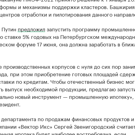
 формы и механизмы поддержки кластеров. Башкирия
центров отработки и пилотирования данного направл
 Путин
предложил
запустить программу промышленн
по ставке 5% годовых на Петербургском международ
еском форуме 17 июня, она должна заработать в бли
 производственных корпусов с нуля до сих пор зани
года, при этом приобретение готовых площадей сдер
тавки по кредитам. Чтобы отечественный бизнес мо
ть выпуск необходимой продукции, предлагаю запуст
ально новый инструмент — промышленную ипотеку»,
езидент.
 департамента по продажам финансовых продуктов и 
мпании «Вектор Икс» Сергей Звенигородский считает
нная ипотека будет наиболее востребована, если