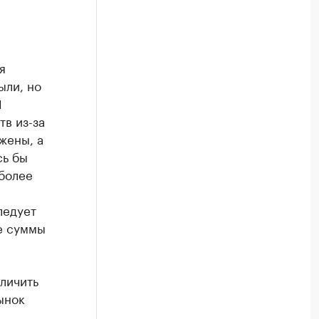
я
ыли, но
И
в из-за
жены, а
сь бы
более
ледует
е суммы
личить
ынок