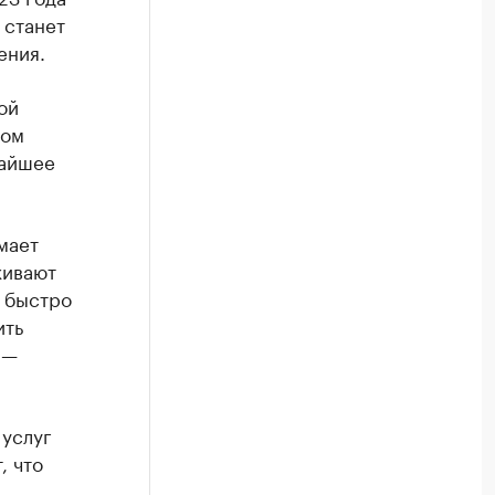
 станет
ения.
ой
ном
жайшее
мает
живают
г быстро
ить
 —
услуг
, что