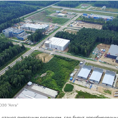
ОЭЗ "Алга"
 станет пилотным регионом, где будут апробированы