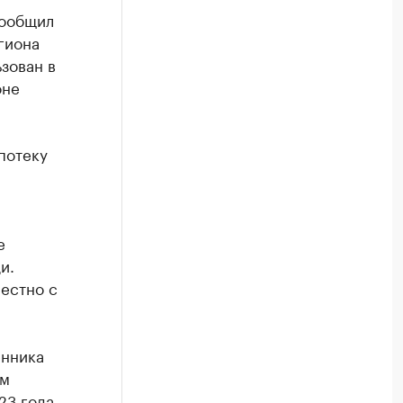
сообщил
гиона
зован в
оне
потеку
е
и.
естно с
енника
ом
23 года