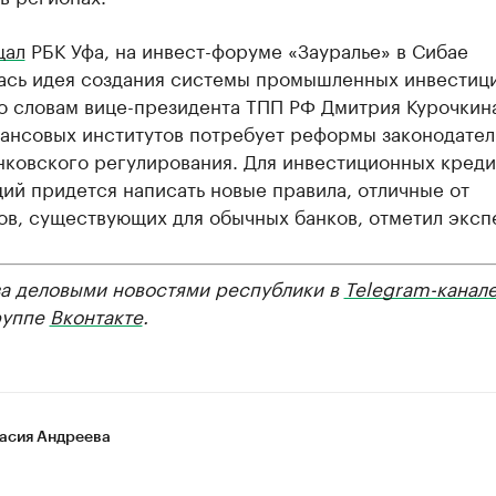
щал
РБК Уфа, на инвест-форуме «Зауралье» в Сибае
ась идея создания системы промышленных инвестиц
о словам вице-президента ТПП РФ Дмитрия Курочкина
нансовых институтов потребует реформы законодател
нковского регулирования. Для инвестиционных кред
ий придется написать новые правила, отличные от
в, существующих для обычных банков, отметил эксп
за деловыми новостями республики в
Telegram-канал
руппе
Вконтакте
.
асия Андреева