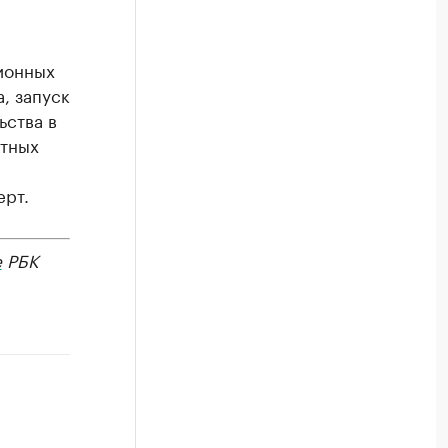
ионных
, запуск
ьства в
итных
ерт.
е
РБК