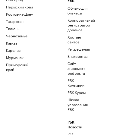
РБК
Пермский край
Облако для
бизнеса
Ростов-на-Дону
Корпоративный
Татарстан
регистратор
Тюмень
доменов
Черноземье
Хостинг
сайтов
Кавказ
Рег.решения
Карелия
Знакомства
Мурманск
Сайт
Приморский
знакомств
край
podbor.ru
РБК
Компании
РБК Курсы
Школа
управления
РБК
РБК
Новости
iOS