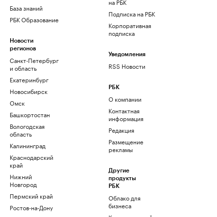
на РБК
База знаний
Подписка на РБК
РБК Образование
Корпоративная
подписка
Новости
регионов
Уведомления
Санкт-Петербург
RSS Новости
и область
Екатеринбург
РБК
Новосибирск
О компании
Омск
Контактная
Башкортостан
информация
Вологодская
Редакция
область
Размещение
Калининград
рекламы
Краснодарский
край
Другие
Нижний
продукты
Новгород
РБК
Пермский край
Облако для
бизнеса
Ростов-на-Дону
Корпоративный