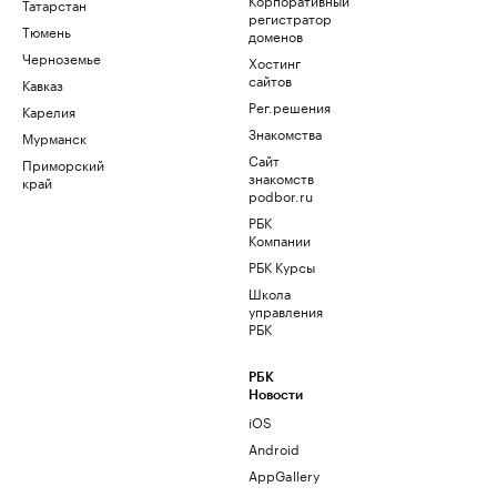
Татарстан
регистратор
Тюмень
доменов
Черноземье
Хостинг
сайтов
Кавказ
Рег.решения
Карелия
Знакомства
Мурманск
Сайт
Приморский
знакомств
край
podbor.ru
РБК
Компании
РБК Курсы
Школа
управления
РБК
РБК
Новости
iOS
Android
AppGallery