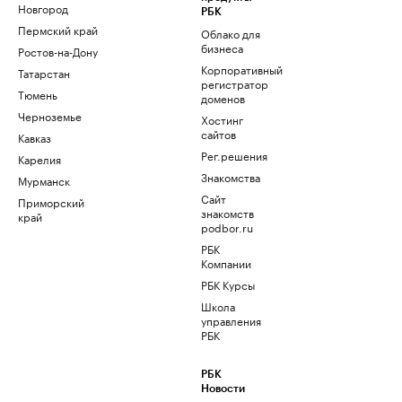
Новгород
РБК
Пермский край
Облако для
бизнеса
Ростов-на-Дону
Корпоративный
Татарстан
регистратор
Тюмень
доменов
Черноземье
Хостинг
сайтов
Кавказ
Рег.решения
Карелия
Знакомства
Мурманск
Сайт
Приморский
знакомств
край
podbor.ru
РБК
Компании
РБК Курсы
Школа
управления
РБК
РБК
Новости