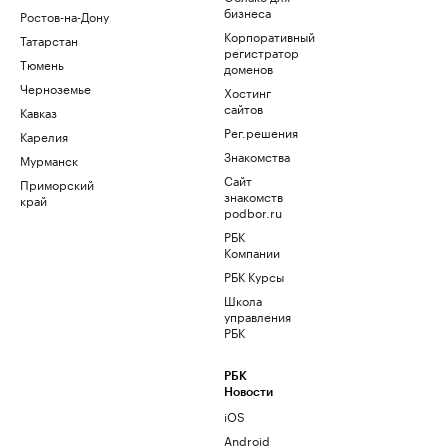
бизнеса
Ростов-на-Дону
Корпоративный
Татарстан
регистратор
Тюмень
доменов
Черноземье
Хостинг
сайтов
Кавказ
Рег.решения
Карелия
Знакомства
Мурманск
Сайт
Приморский
знакомств
край
podbor.ru
РБК
Компании
РБК Курсы
Школа
управления
РБК
РБК
Новости
iOS
Android