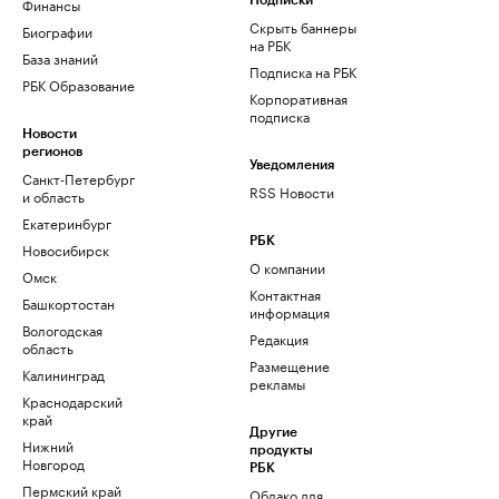
Финансы
Подписки
Скрыть баннеры
Биографии
на РБК
База знаний
Подписка на РБК
РБК Образование
Корпоративная
подписка
Новости
регионов
Уведомления
Санкт-Петербург
RSS Новости
и область
Екатеринбург
РБК
Новосибирск
О компании
Омск
Контактная
Башкортостан
информация
Вологодская
Редакция
область
Размещение
Калининград
рекламы
Краснодарский
край
Другие
Нижний
продукты
Новгород
РБК
Пермский край
Облако для