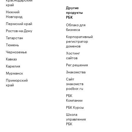
край
Другие
Нижний
продукты
Новгород
РБК
Пермский край
Облако для
бизнеса
Ростов-на-Дону
Корпоративный
Татарстан
регистратор
Тюмень
доменов
Черноземье
Хостинг
сайтов
Кавказ
Рег.решения
Карелия
Знакомства
Мурманск
Сайт
Приморский
знакомств
край
podbor.ru
РБК
Компании
РБК Курсы
Школа
управления
РБК